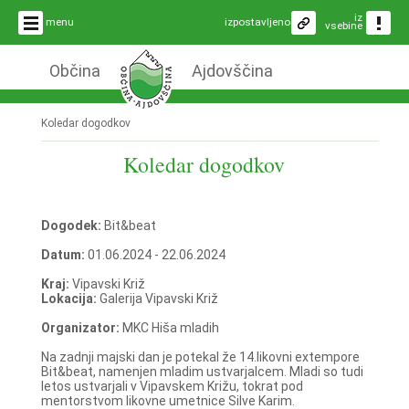
iz
menu
izpostavljeno
vsebine
Občina
Ajdovščina
Koledar dogodkov
Koledar dogodkov
Dogodek:
Bit&beat
Datum:
01.06.2024 - 22.06.2024
Kraj:
Vipavski Križ
Lokacija:
Galerija Vipavski Križ
Organizator:
MKC Hiša mladih
Na zadnji majski dan je potekal že 14.likovni extempore
Bit&beat, namenjen mladim ustvarjalcem. Mladi so tudi
letos ustvarjali v Vipavskem Križu, tokrat pod
mentorstvom likovne umetnice Silve Karim.