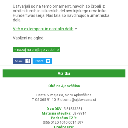
Ustvarjali so na temo ornament, navdih so črpali iz
arhitekturnih in slikarskih del avstrijskega umetnika
Hundertwasserja. Nastala so navdihujoča umetniška
dela.
Več o extemporu in nastalih delih
Vabljeni na ogled.
< nazaj na prejšnjo vsebino
Share
Tweet
Vizitka
Občina Ajdovščina
Cesta 5. maja 6a, 5270 Ajdovščina
T 05 365 91 10, E
obcina@ajdovscina.si
ID za DDV:
SI51533251
Matična številka:
5879914
Podračun EZR:
SI56 0120 1010 0014 597
Uradne ure: