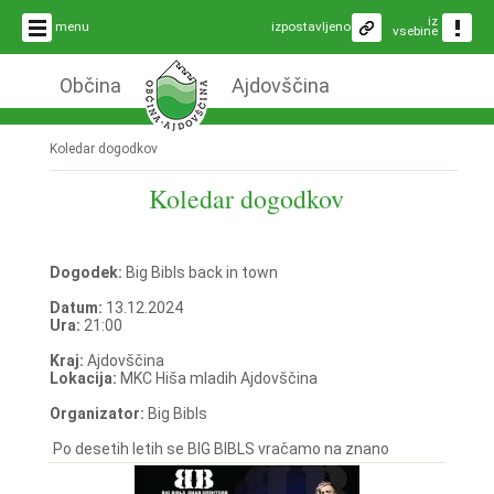
iz
menu
izpostavljeno
vsebine
Občina
Ajdovščina
Koledar dogodkov
Koledar dogodkov
Dogodek:
Big Bibls back in town
Datum:
13.12.2024
Ura:
21:00
Kraj:
Ajdovščina
Lokacija:
MKC Hiša mladih Ajdovščina
Organizator:
Big Bibls
Po desetih letih se BIG BIBLS vračamo na znano