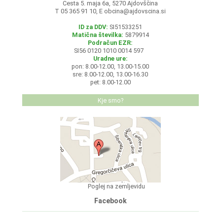
Cesta 5. maja 6a, 5270 Ajdovščina
T 05 365 91 10, E
obcina@ajdovscina.si
ID za DDV:
SI51533251
Matična številka:
5879914
Podračun EZR:
SI56 0120 1010 0014 597
Uradne ure:
pon: 8.00-12.00, 13.00-15.00
sre: 8.00-12.00, 13.00-16.30
pet: 8.00-12.00
Kje smo?
Poglej na zemljevidu
Facebook