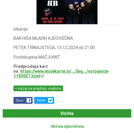
lokacijo.
BAR HIŠA MLADIH AJDOVŠČINA
PETEK TRINAJSTEGA, 13.12.2024 ob 21:00
Predskupina MAČJI KWT.
Predprodaja kart
na:
https://www.mojekarte.si/.../big.../vstopnice-
1193057.html
< nazaj na prejšnjo vsebino
Share
Tweet
Vizitka
Občina Ajdovščina