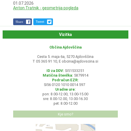
01.07.2026
Anton Tratnik - geometrija pogleda
Share
Tweet
Vizitka
Občina Ajdovščina
Cesta 5. maja 6a, 5270 Ajdovščina
T 05 365 91 10, E
obcina@ajdovscina.si
ID za DDV:
SI51533251
Matična številka:
5879914
Podračun EZR:
SI56 0120 1010 0014 597
Uradne ure:
pon: 8.00-12.00, 13.00-15.00
sre: 8.00-12.00, 13.00-16.30
pet: 8.00-12.00
Kje smo?