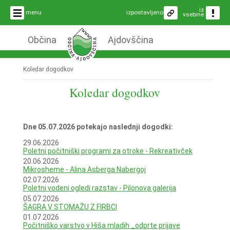
iz
menu
izpostavljeno
vsebine
Občina
Ajdovščina
Koledar dogodkov
Koledar dogodkov
Dne 05.07.2026 potekajo naslednji dogodki:
29.06.2026
Poletni počitniški programi za otroke - Rekreativček
20.06.2026
Mikrosheme - Alina Asberga Nabergoj
02.07.2026
Poletni vodeni ogledi razstav - Pilonova galerija
05.07.2026
ŠAGRA V STOMAŽU Z FIRBCI
01.07.2026
Počitniško varstvo v Hiša mladih _odprte prijave