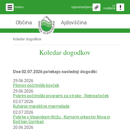
iz
menu
izpostavljeno
vsebine
Občina
Ajdovščina
Koledar dogodkov
Koledar dogodkov
Dne 02.07.2026 potekajo naslednji dogodki:
29.06.2026
Pilonov počitniški kovček
29.06.2026
Poletni počitniški programi za otroke - Rekreativček
02.07.2026
Kuhanje marelične marmelade
02.07.2026
Poletje v Vipavskem Križu - Komorni orkester Nova in
Boštjan Gombač
20.06.2026