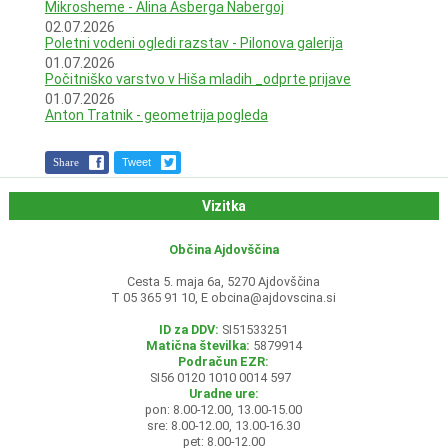
Mikrosheme - Alina Asberga Nabergoj
02.07.2026
Poletni vodeni ogledi razstav - Pilonova galerija
01.07.2026
Počitniško varstvo v Hiša mladih _odprte prijave
01.07.2026
Anton Tratnik - geometrija pogleda
Share
Tweet
Vizitka
Občina Ajdovščina
Cesta 5. maja 6a, 5270 Ajdovščina
T 05 365 91 10, E
obcina@ajdovscina.si
ID za DDV:
SI51533251
Matična številka:
5879914
Podračun EZR:
SI56 0120 1010 0014 597
Uradne ure:
pon: 8.00-12.00, 13.00-15.00
sre: 8.00-12.00, 13.00-16.30
pet: 8.00-12.00