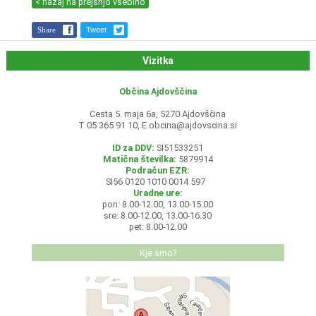
< nazaj na prejšnjo vsebino
Share
Tweet
Vizitka
Občina Ajdovščina
Cesta 5. maja 6a, 5270 Ajdovščina
T 05 365 91 10, E
obcina@ajdovscina.si
ID za DDV:
SI51533251
Matična številka:
5879914
Podračun EZR:
SI56 0120 1010 0014 597
Uradne ure:
pon: 8.00-12.00, 13.00-15.00
sre: 8.00-12.00, 13.00-16.30
pet: 8.00-12.00
Kje smo?