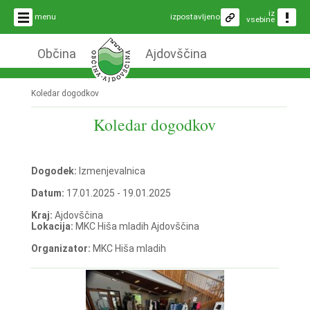
iz
menu
izpostavljeno
vsebine
Občina
Ajdovščina
Koledar dogodkov
Koledar dogodkov
Dogodek:
Izmenjevalnica
Datum:
17.01.2025 - 19.01.2025
Kraj:
Ajdovščina
Lokacija:
MKC Hiša mladih Ajdovščina
Organizator:
MKC Hiša mladih