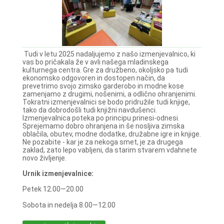
Tudi v letu 2025 nadaljujemo z našo izmenjevalnico, ki
vas bo pričakala že v avli našega mladinskega
kulturnega centra. Gre za družbeno, okoljsko pa tudi
ekonomsko odgovoren in dostopen način, da
prevetrimo svojo zimsko garderobo in modne kose
zamenjamo z drugimi, nošenimi, a odlično ohranjenimi.
Tokratni izmenjevalnici se bodo pridružile tudi knjige,
tako da dobrodošli tudi knjižni navdušenci.
Izmenjevalnica poteka po principu prinesi-odnesi.
Sprejemamo dobro ohranjena in še nosljiva zimska
oblačila, obutev, modne dodatke, družabne igre in knjige.
Ne pozabite - kar je za nekoga smet, je za drugega
zaklad, zato lepo vabljeni, da starim stvarem vdahnete
novo življenje.
Urnik izmenjevalnice:
Petek 12.00—20.00
Sobota in nedelja 8.00—12.00