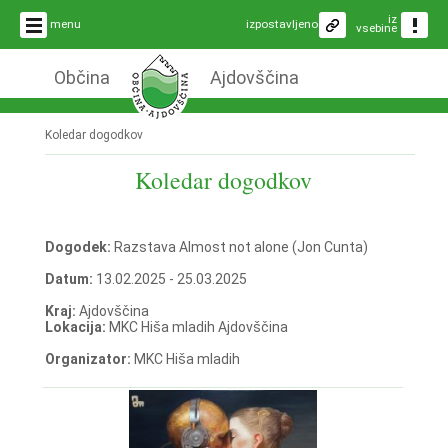
iz
menu
izpostavljeno
vsebine
Občina
Ajdovščina
Koledar dogodkov
Koledar dogodkov
Dogodek:
Razstava Almost not alone (Jon Cunta)
Datum:
13.02.2025 - 25.03.2025
Kraj:
Ajdovščina
Lokacija:
MKC Hiša mladih Ajdovščina
Organizator:
MKC Hiša mladih