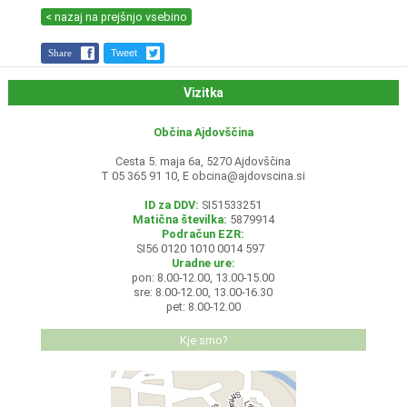
< nazaj na prejšnjo vsebino
Share
Tweet
Vizitka
Občina Ajdovščina
Cesta 5. maja 6a, 5270 Ajdovščina
T 05 365 91 10, E
obcina@ajdovscina.si
ID za DDV:
SI51533251
Matična številka:
5879914
Podračun EZR:
SI56 0120 1010 0014 597
Uradne ure:
pon: 8.00-12.00, 13.00-15.00
sre: 8.00-12.00, 13.00-16.30
pet: 8.00-12.00
Kje smo?