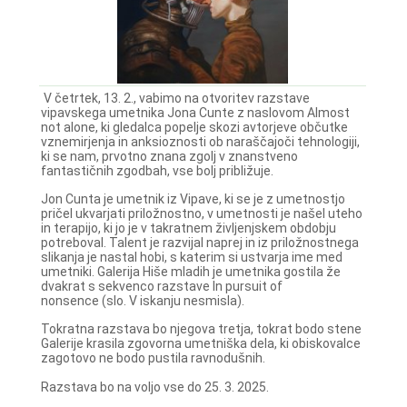
V četrtek, 13. 2., vabimo na otvoritev razstave
vipavskega umetnika Jona Cunte z naslovom Almost
not alone, ki gledalca popelje skozi avtorjeve občutke
vznemirjenja in anksioznosti ob naraščajoči tehnologiji,
ki se nam, prvotno znana zgolj v znanstveno
fantastičnih zgodbah, vse bolj približuje.
Jon Cunta je umetnik iz Vipave, ki se je z umetnostjo
pričel ukvarjati priložnostno, v umetnosti je našel uteho
in terapijo, ki jo je v takratnem življenjskem obdobju
potreboval. Talent je razvijal naprej in iz priložnostnega
slikanja je nastal hobi, s katerim si ustvarja ime med
umetniki. Galerija Hiše mladih je umetnika gostila že
dvakrat s sekvenco razstave In pursuit of
nonsence (slo. V iskanju nesmisla).
Tokratna razstava bo njegova tretja, tokrat bodo stene
Galerije krasila zgovorna umetniška dela, ki obiskovalce
zagotovo ne bodo pustila ravnodušnih.
Razstava bo na voljo vse do 25. 3. 2025.