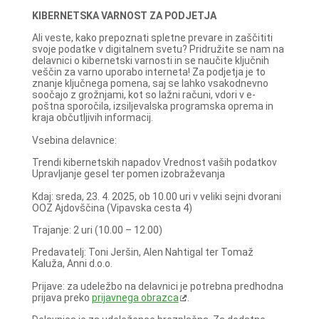
KIBERNETSKA VARNOST ZA PODJETJA
Ali veste, kako prepoznati spletne prevare in zaščititi
svoje podatke v digitalnem svetu? Pridružite se nam na
delavnici o kibernetski varnosti in se naučite ključnih
veščin za varno uporabo interneta! Za podjetja je to
znanje ključnega pomena, saj se lahko vsakodnevno
soočajo z grožnjami, kot so lažni računi, vdori v e-
poštna sporočila, izsiljevalska programska oprema in
kraja občutljivih informacij.
Vsebina delavnice:
Trendi kibernetskih napadov Vrednost vaših podatkov
Upravljanje gesel ter pomen izobraževanja
Kdaj: sreda, 23. 4. 2025, ob 10.00 uri v veliki sejni dvorani
OOZ Ajdovščina (Vipavska cesta 4)
Trajanje: 2 uri (10.00 – 12.00)
Predavatelj: Toni Jeršin, Alen Nahtigal ter Tomaž
Kaluža, Anni d.o.o.
Prijave: za udeležbo na delavnici je potrebna predhodna
prijava preko
prijavnega obrazca
.