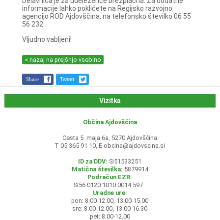
Delavnica je za udeležence brezplačna. Za dodatne
informacije lahko pokličete na Regijsko razvojno
agencijo ROD Ajdovščina, na telefonsko številko 06 55
56 232.
Vljudno vabljeni!
< nazaj na prejšnjo vsebino
Share
Tweet
Vizitka
Občina Ajdovščina
Cesta 5. maja 6a, 5270 Ajdovščina
T 05 365 91 10, E
obcina@ajdovscina.si
ID za DDV:
SI51533251
Matična številka:
5879914
Podračun EZR:
SI56 0120 1010 0014 597
Uradne ure:
pon: 8.00-12.00, 13.00-15.00
sre: 8.00-12.00, 13.00-16.30
pet: 8.00-12.00