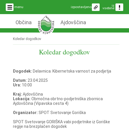
iz
menu
izpostavljeno
vsebine
Občina
Ajdovščina
Koledar dogodkov
Koledar dogodkov
Dogodek:
Delavnica: Kibernetska varnost za podjetja
Datum:
23.04.2025
Ura:
10:00
Kraj:
Ajdovščina
Lokacija:
Območna obrtno-podjetniška zbornica
Ajdovščina (Vipavska cesta 4)
Organizator:
SPOT Svetovanje Goriška
SPOT Svetovanje GORIŠKA vabi podjetnike iz Goriške
regije na brezplačen dogodek