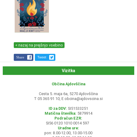
< nazaj na prejšnjo vsebino
Share
Tweet
Vizitka
Občina Ajdovščina
Cesta 5. maja 6a, 5270 Ajdovščina
T 05 365 91 10, E
obcina@ajdovscina.si
ID za DDV:
SI51533251
Matična številka:
5879914
Podračun EZR:
SI56 0120 1010 0014 597
Uradne ure:
pon: 8.00-12.00, 13.00-15.00