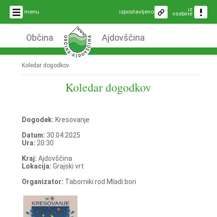
iz
menu
izpostavljeno
vsebine
Občina
Ajdovščina
Koledar dogodkov
Koledar dogodkov
Dogodek:
Kresovanje
Datum:
30.04.2025
Ura:
20:30
Kraj:
Ajdovščina
Lokacija:
Grajski vrt
Organizator:
Taborniki rod Mladi bori