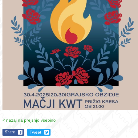
< nazaj na prejšnjo vsebino
Share
Tweet