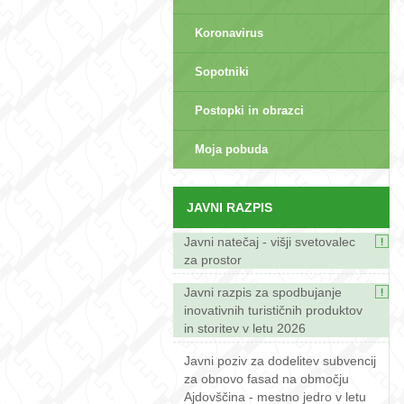
Koronavirus
Sopotniki
Postopki in obrazci
sep>
Moja pobuda
JAVNI RAZPIS
Javni natečaj - višji svetovalec
za prostor
Javni razpis za spodbujanje
inovativnih turističnih produktov
in storitev v letu 2026
Javni poziv za dodelitev subvencij
za obnovo fasad na območju
Ajdovščina - mestno jedro v letu