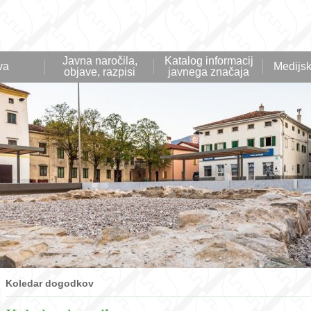
Javna naročila,
Katalog informacij
va
Medijsk
objave, razpisi
javnega značaja
Koledar dogodkov