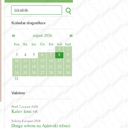
Koledar dogodkov
avgust 2026
Pon
Tor
Sre
Čet
Pet
Sob
Ned
1
2
3
4
5
6
7
8
9
10
11
12
13
14
15
16
17
18
19
20
21
22
23
24
25
26
27
28
29
30
31
Vabimo
Petek 7.avgust 2026
Kašev letni vrt
Sobota 8.avgust 2026
Druga sobota na Ajdovski tržnici