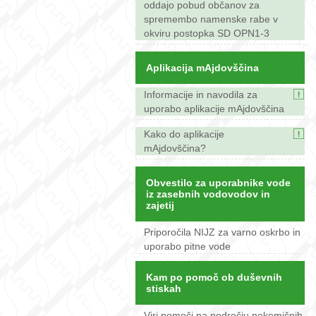
oddajo pobud občanov za
spremembo namenske rabe v
okviru postopka SD OPN1-3
Aplikacija mAjdovščina
Informacije in navodila za
uporabo aplikacije mAjdovščina
Kako do aplikacije
mAjdovščina?
Obvestilo za uporabnike vode
iz zasebnih vodovodov in
zajetij
Priporočila NIJZ za varno oskrbo in
uporabo pitne vode
Kam po pomoč ob duševnih
stiskah
Viri pomoči na področju nekemičnih