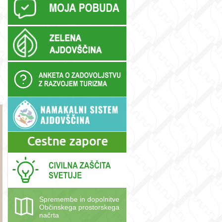
Spremembe in dopolnitve
Občinskega prostorskega
načrta