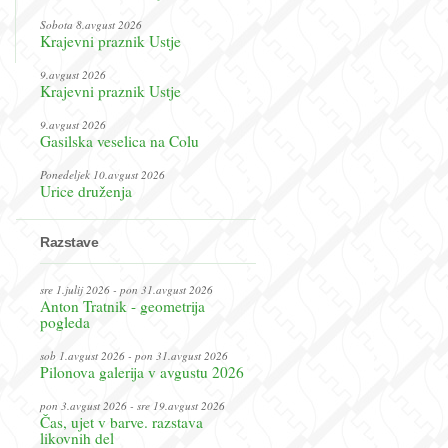
Sobota 8.avgust 2026
Krajevni praznik Ustje
9.avgust 2026
Krajevni praznik Ustje
9.avgust 2026
Gasilska veselica na Colu
Ponedeljek 10.avgust 2026
Urice druženja
Razstave
sre 1.julij 2026 - pon 31.avgust 2026
Anton Tratnik - geometrija
pogleda
sob 1.avgust 2026 - pon 31.avgust 2026
Pilonova galerija v avgustu 2026
pon 3.avgust 2026 - sre 19.avgust 2026
Čas, ujet v barve. razstava
likovnih del