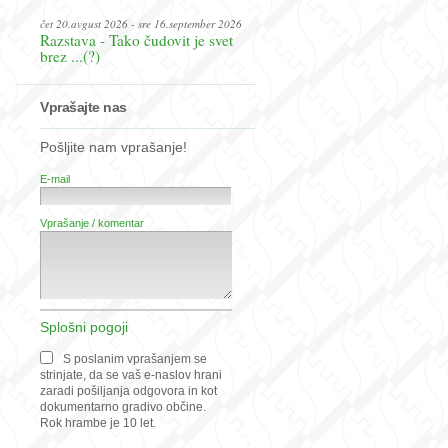
čet 20.avgust 2026 - sre 16.september 2026
Razstava - Tako čudovit je svet
brez ...(?)
Vprašajte nas
Pošljite nam vprašanje!
E-mail
Vprašanje / komentar
Splošni pogoji
S poslanim vprašanjem se
strinjate, da se vaš e-naslov hrani
zaradi pošiljanja odgovora in kot
dokumentarno gradivo občine.
Rok hrambe je 10 let.