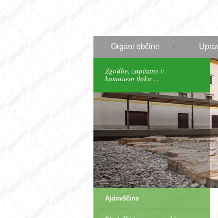
Organi občine
Upra
Zgodbe, zapisane v
kamnitem tlaku ...
Ajdovščina