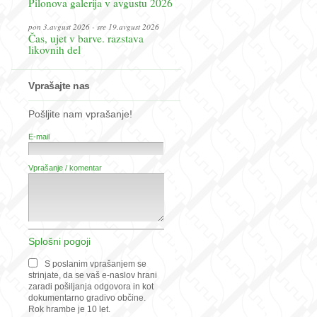
Pilonova galerija v avgustu 2026
pon 3.avgust 2026 - sre 19.avgust 2026
Čas, ujet v barve. razstava
likovnih del
Vprašajte nas
Pošljite nam vprašanje!
E-mail
Vprašanje / komentar
Splošni pogoji
S poslanim vprašanjem se
strinjate, da se vaš e-naslov hrani
zaradi pošiljanja odgovora in kot
dokumentarno gradivo občine.
Rok hrambe je 10 let.