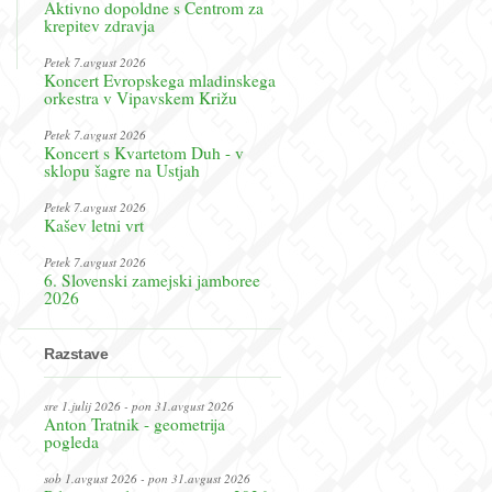
Aktivno dopoldne s Centrom za
krepitev zdravja
Petek 7.avgust 2026
Koncert Evropskega mladinskega
orkestra v Vipavskem Križu
Petek 7.avgust 2026
Koncert s Kvartetom Duh - v
sklopu šagre na Ustjah
Petek 7.avgust 2026
Kašev letni vrt
Petek 7.avgust 2026
6. Slovenski zamejski jamboree
2026
Razstave
sre 1.julij 2026 - pon 31.avgust 2026
Anton Tratnik - geometrija
pogleda
sob 1.avgust 2026 - pon 31.avgust 2026