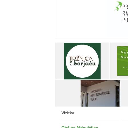
Vizitka
Občina Ajdovščina