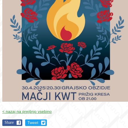
< nazaj na prejšnjo vsebino
Share
Tweet