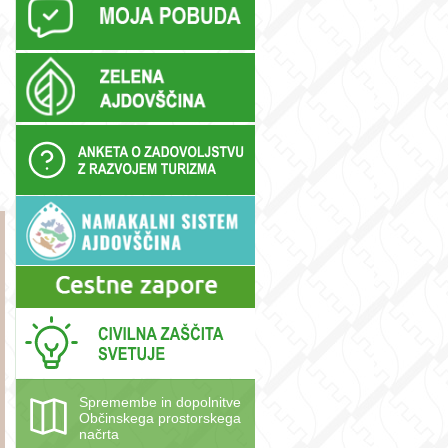
Spremembe in dopolnitve
Občinskega prostorskega
načrta