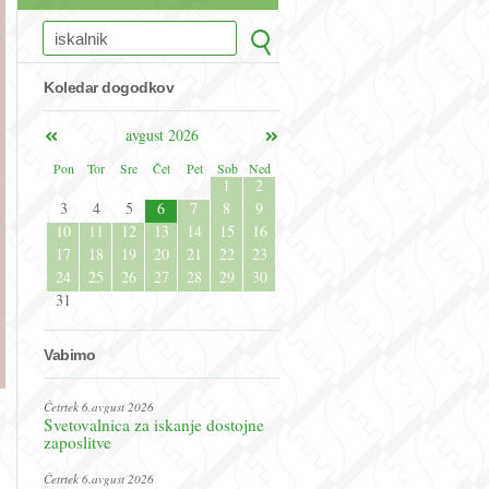
Koledar dogodkov
avgust 2026
Pon
Tor
Sre
Čet
Pet
Sob
Ned
1
2
3
4
5
6
7
8
9
10
11
12
13
14
15
16
17
18
19
20
21
22
23
24
25
26
27
28
29
30
31
Vabimo
Četrtek 6.avgust 2026
Svetovalnica za iskanje dostojne
zaposlitve
Četrtek 6.avgust 2026