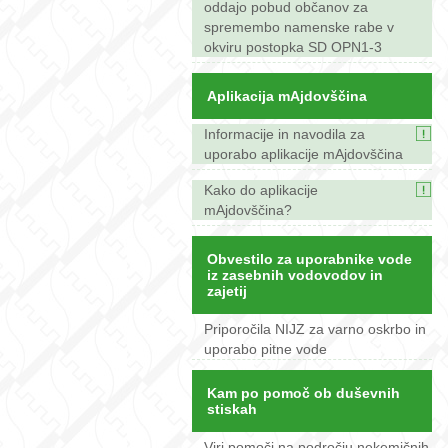
oddajo pobud občanov za
spremembo namenske rabe v
okviru postopka SD OPN1-3
Aplikacija mAjdovščina
Informacije in navodila za
uporabo aplikacije mAjdovščina
Kako do aplikacije
mAjdovščina?
Obvestilo za uporabnike vode
iz zasebnih vodovodov in
zajetij
Priporočila NIJZ za varno oskrbo in
uporabo pitne vode
Kam po pomoč ob duševnih
stiskah
Viri pomoči na področju nekemičnih