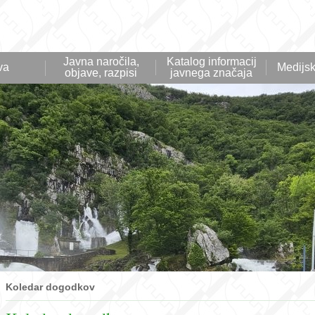
Javna naročila,
Katalog informacij
va
Medijsk
objave, razpisi
javnega značaja
Koledar dogodkov