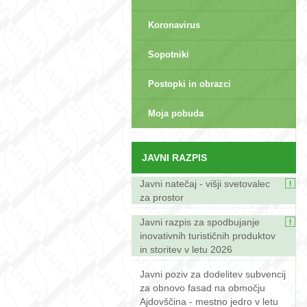
Koronavirus
Sopotniki
Postopki in obrazci
sep>
Moja pobuda
JAVNI RAZPIS
Javni natečaj - višji svetovalec
za prostor
Javni razpis za spodbujanje
inovativnih turističnih produktov
in storitev v letu 2026
Javni poziv za dodelitev subvencij
za obnovo fasad na območju
Ajdovščina - mestno jedro v letu