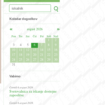
Koledar dogodkov
avgust 2026
Pon
Tor
Sre
Čet
Pet
Sob
Ned
1
2
3
4
5
6
7
8
9
10
11
12
13
14
15
16
17
18
19
20
21
22
23
24
25
26
27
28
29
30
31
Vabimo
Četrtek 6.avgust 2026
Svetovalnica za iskanje dostojne
zaposlitve
Četrtek 6.avgust 2026