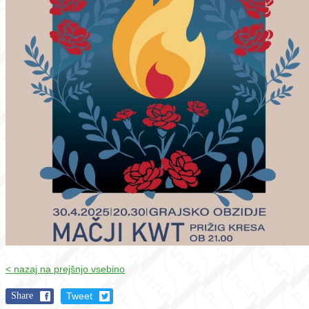
< nazaj na prejšnjo vsebino
Share
Tweet