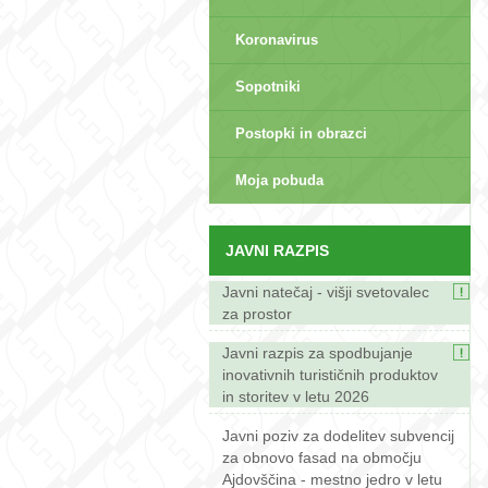
Koronavirus
Sopotniki
Postopki in obrazci
sep>
Moja pobuda
JAVNI RAZPIS
Javni natečaj - višji svetovalec
za prostor
Javni razpis za spodbujanje
inovativnih turističnih produktov
in storitev v letu 2026
Javni poziv za dodelitev subvencij
za obnovo fasad na območju
Ajdovščina - mestno jedro v letu