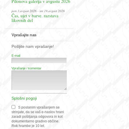
Pilonova galerija v avgustu 2026
pon 3.avgust 2026 - sre 19.avgust 2026
Čas, ujet v barve. razstava
likovnih del
Vprašajte nas
Pošljite nam vprašanje!
E-mail
Vprašanje / komentar
Splošni pogoji
S poslanim vprašanjem se
strinjate, da se vaš e-naslov hrani
zaradi pošiljanja odgovora in kot
dokumentarno gradivo občine.
Rok hrambe je 10 let.