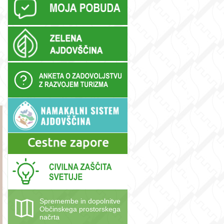
Spremembe in dopolnitve
Občinskega prostorskega
načrta