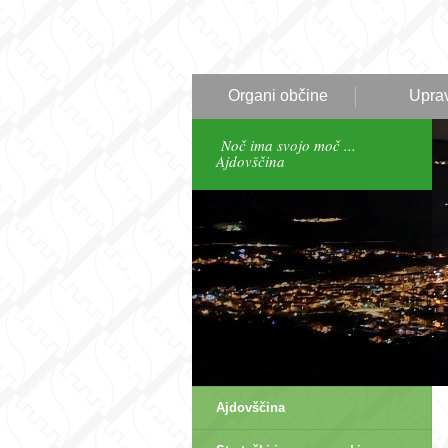
Organi občine
Upra
Noč ima svojo moč ...
Ajdovščina
Ajdovščina