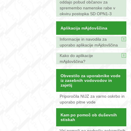
oddajo pobud občanov za
spremembo namenske rabe v
okviru postopka SD OPN1-3
Aplikacija mAjdovščina
Informacije in navodila za
uporabo aplikacije mAjdovščina
Kako do aplikacije
mAjdovščina?
Obvestilo za uporabnike vode
iz zasebnih vodovodov in
zajetij
Priporočila NIJZ za varno oskrbo in
uporabo pitne vode
Kam po pomoč ob duševnih
stiskah
Viri pomoči na področju nekemičnih