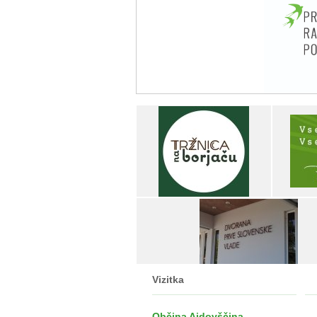
Vizitka
Občina Ajdovščina