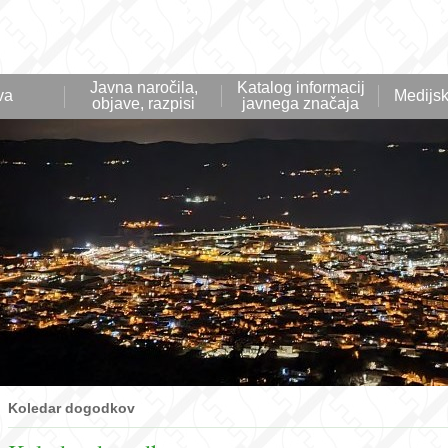
Javna naročila,
Katalog informacij
va
Medijsk
objave, razpisi
javnega značaja
Koledar dogodkov