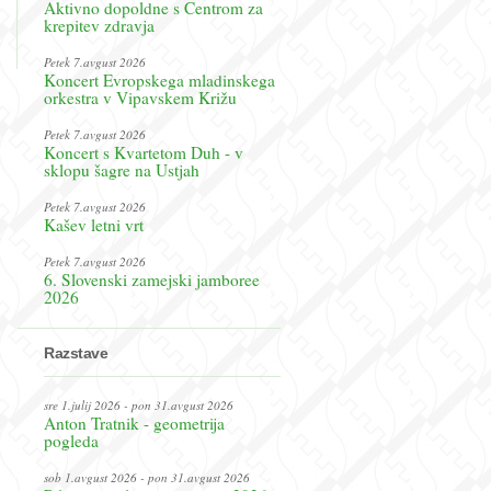
Aktivno dopoldne s Centrom za
krepitev zdravja
Petek 7.avgust 2026
Koncert Evropskega mladinskega
orkestra v Vipavskem Križu
Petek 7.avgust 2026
Koncert s Kvartetom Duh - v
sklopu šagre na Ustjah
Petek 7.avgust 2026
Kašev letni vrt
Petek 7.avgust 2026
6. Slovenski zamejski jamboree
2026
Razstave
sre 1.julij 2026 - pon 31.avgust 2026
Anton Tratnik - geometrija
pogleda
sob 1.avgust 2026 - pon 31.avgust 2026