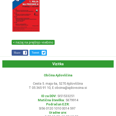
< nazaj na prejšnjo vsebino
Share
Tweet
Vizitka
Občina Ajdovščina
Cesta 5. maja 6a, 5270 Ajdovščina
T 05 365 91 10, E
obcina@ajdovscina.si
ID za DDV:
SI51533251
Matična številka:
5879914
Podračun EZR:
SI56 0120 1010 0014 597
Uradne ure: