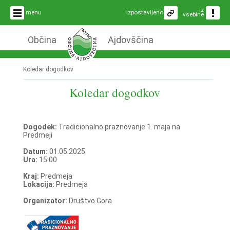
iz
menu
izpostavljeno
vsebine
Občina
Ajdovščina
Koledar dogodkov
Koledar dogodkov
Dogodek:
Tradicionalno praznovanje 1. maja na
Predmeji
Datum:
01.05.2025
Ura:
15:00
Kraj:
Predmeja
Lokacija:
Predmeja
Organizator:
Društvo Gora