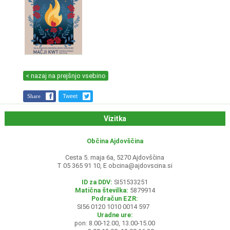
< nazaj na prejšnjo vsebino
Share
Tweet
Vizitka
Občina Ajdovščina
Cesta 5. maja 6a, 5270 Ajdovščina
T 05 365 91 10, E
obcina@ajdovscina.si
ID za DDV:
SI51533251
Matična številka:
5879914
Podračun EZR:
SI56 0120 1010 0014 597
Uradne ure:
pon: 8.00-12.00, 13.00-15.00