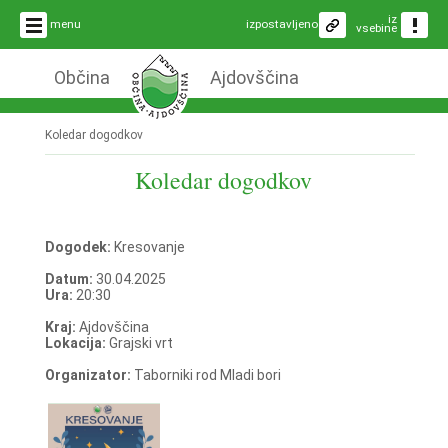
iz
menu
izpostavljeno
vsebine
Občina
Ajdovščina
Koledar dogodkov
Koledar dogodkov
Dogodek:
Kresovanje
Datum:
30.04.2025
Ura:
20:30
Kraj:
Ajdovščina
Lokacija:
Grajski vrt
Organizator:
Taborniki rod Mladi bori