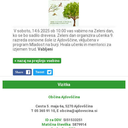
V soboto, 14.6.2025 ob 10.00 vas vabimo na Zeleni dan,
ko se bo sadilo drevesa. Zeleni dan organizira učenka 9.
razreda osnovne šole iz Ajdovščine, vključena v
program Mladost na burji. Hvala učenki in mentorici za
izjemen trud.
Vabljeni
< nazaj na prejšnjo vsebino
Share
Tweet
Vizitka
Občina Ajdovščina
Cesta 5. maja 6a, 5270 Ajdovščina
T 05 365 91 10, E
obcina@ajdovscina.si
ID za DDV:
SI51533251
Matična številka:
5879914