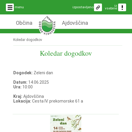
iz
menu
izpostavljeno
vsebine
Občina
Ajdovščina
Koledar dogodkov
Koledar dogodkov
Dogodek:
Zeleni dan
Datum:
14.06.2025
Ura:
10:00
Kraj:
Ajdovščina
Lokacija:
Cesta IV. prekomorske 61 a