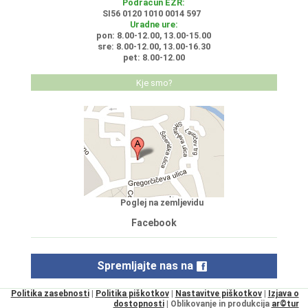
Podračun EZR:
SI56 0120 1010 0014 597
Uradne ure:
pon: 8.00-12.00, 13.00-15.00
sre: 8.00-12.00, 13.00-16.30
pet: 8.00-12.00
Kje smo?
Poglej na zemljevidu
Facebook
Spremljajte nas na
Politika zasebnosti
|
Politika piškotkov
|
Nastavitve piškotkov
|
Izjava o
dostopnosti
| Oblikovanje in produkcija
ar©tur