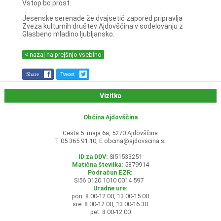
Vstop bo prost.
Jesenske serenade že dvajsetič zapored pripravlja
Zveza kulturnih društev Ajdovščina v sodelovanju z
Glasbeno mladino ljubljansko.
< nazaj na prejšnjo vsebino
Share
Tweet
Vizitka
Občina Ajdovščina
Cesta 5. maja 6a, 5270 Ajdovščina
T 05 365 91 10, E
obcina@ajdovscina.si
ID za DDV:
SI51533251
Matična številka:
5879914
Podračun EZR:
SI56 0120 1010 0014 597
Uradne ure:
pon: 8.00-12.00, 13.00-15.00
sre: 8.00-12.00, 13.00-16.30
pet: 8.00-12.00