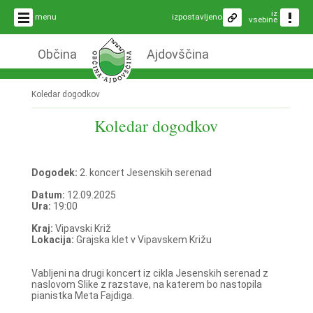
iz
menu
izpostavljeno
vsebine
Občina
Ajdovščina
Koledar dogodkov
Koledar dogodkov
Dogodek:
2. koncert Jesenskih serenad
Datum:
12.09.2025
Ura:
19:00
Kraj:
Vipavski Križ
Lokacija:
Grajska klet v Vipavskem Križu
Vabljeni na drugi koncert iz cikla Jesenskih serenad z
naslovom Slike z razstave, na katerem bo nastopila
pianistka Meta Fajdiga.