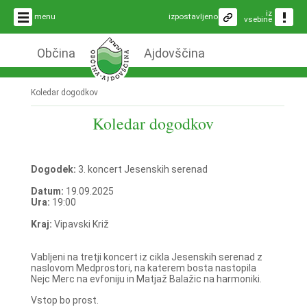
iz
menu
izpostavljeno
vsebine
Občina
Ajdovščina
Koledar dogodkov
Koledar dogodkov
Dogodek:
3. koncert Jesenskih serenad
Datum:
19.09.2025
Ura:
19:00
Kraj:
Vipavski Križ
Vabljeni na tretji koncert iz cikla Jesenskih serenad z
naslovom Medprostori, na katerem bosta nastopila
Nejc Merc na evfoniju in Matjaž Balažic na harmoniki.
Vstop bo prost.