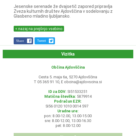
Jesenske serenade že dvajsetič zapored pripravlja
Zveza kulturnih društev Ajdovščina v sodelovanju z
Glasbeno mladino ljubljansko.
< nazaj na prejšnjo vsebino
Share
Tweet
Vizitka
Občina Ajdovščina
Cesta 5. maja 6a, 5270 Ajdovščina
T 05 365 91 10, E
obcina@ajdovscina.si
ID za DDV:
SI51533251
Matična številka:
5879914
Podračun EZR:
SI56 0120 1010 0014 597
Uradne ure:
pon: 8.00-12.00, 13.00-15.00
sre: 8.00-12.00, 13.00-16.30
pet: 8.00-12.00