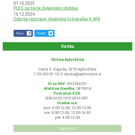
01.10.2025
PLES za tretje življenjsko obdobje
16.12.2024
Odprtje razstave: Analogna fotografija 4. AFA
Share
Tweet
Vizitka
Občina Ajdovščina
Cesta 5. maja 6a, 5270 Ajdovščina
T 05 365 91 10, E
obcina@ajdovscina.si
ID za DDV:
SI51533251
Matična številka:
5879914
Podračun EZR:
SI56 0120 1010 0014 597
Uradne ure:
pon: 8.00-12.00, 13.00-15.00
sre: 8.00-12.00, 13.00-16.30
pet: 8.00-12.00
Kje smo?