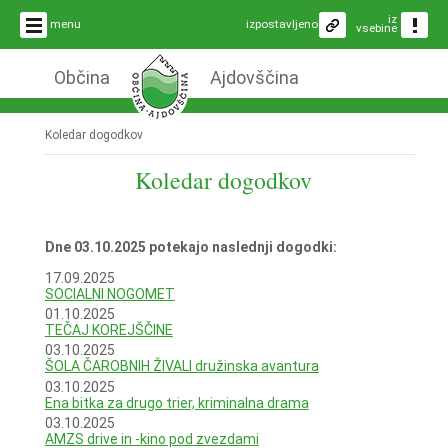
iz
menu
izpostavljeno
vsebine
Občina
Ajdovščina
Koledar dogodkov
Koledar dogodkov
Dne 03.10.2025 potekajo naslednji dogodki:
17.09.2025
SOCIALNI NOGOMET
01.10.2025
TEČAJ KOREJŠČINE
03.10.2025
ŠOLA ČAROBNIH ŽIVALI družinska avantura
03.10.2025
Ena bitka za drugo trier, kriminalna drama
03.10.2025
AMZS drive in -kino pod zvezdami