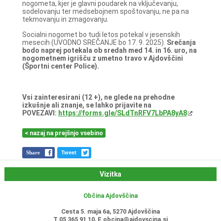
nogometa, kjer je glavni poudarek na vključevanju,
sodelovanju ter medsebojnem spoštovanju, ne pa na
tekmovanju in zmagovanju.
Socialni nogomet bo tudi letos potekal v jesenskih
mesecih (UVODNO SREČANJE bo 17. 9. 2025).
Srečanja
bodo naprej potekala ob sredah med 14. in 16. uro, na
nogometnem igrišču z umetno travo v Ajdovščini
(Športni center Police).
Vsi zainteresirani (12 +), ne glede na prehodne
izkušnje ali znanje, se lahko prijavite na
POVEZAVI:
https://forms.gle/SLdTnRFV7LbPA8yA8
< nazaj na prejšnjo vsebino
Share
Tweet
Vizitka
Občina Ajdovščina
Cesta 5. maja 6a, 5270 Ajdovščina
T 05 365 91 10, E
obcina@ajdovscina.si