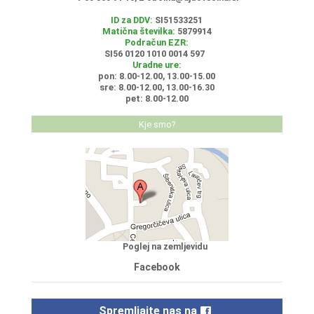
ID za DDV:
SI51533251
Matična številka:
5879914
Podračun EZR:
SI56 0120 1010 0014 597
Uradne ure:
pon: 8.00-12.00, 13.00-15.00
sre: 8.00-12.00, 13.00-16.30
pet: 8.00-12.00
Kje smo?
Poglej na zemljevidu
Facebook
Spremljajte nas na