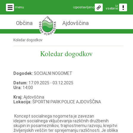
iz
menu
izpostavljeno
vsebine
Občina
Ajdovščina
Koledar dogodkov
Koledar dogodkov
Dogodek:
SOCIALNI NOGOMET
Datum:
17.09.2025 - 03.12.2025
Ura:
14:00
Kraj:
Ajdovščina
Lokacija:
ŠPORTNI PARK POLICE AJDOVŠČINA
Koncept socialnega nogometa je zavezan
idejam socialnega vključevanja različnih družbenih
skupin in posameznikov, trajnostnemu razvoju, krepitvi
življenjskih veščin ter sprejemanju različnosti. Je oblika