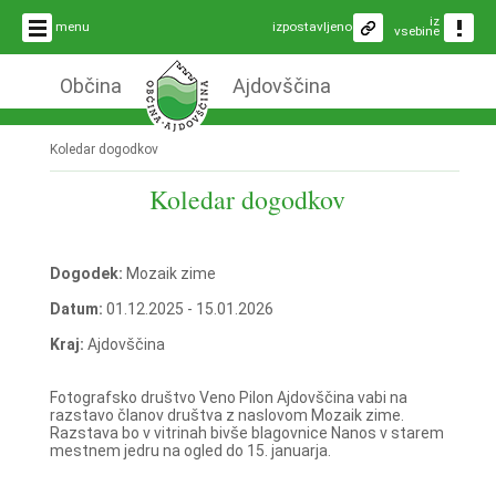
iz
menu
izpostavljeno
vsebine
Občina
Ajdovščina
Koledar dogodkov
Koledar dogodkov
Dogodek:
Mozaik zime
Datum:
01.12.2025 - 15.01.2026
Kraj:
Ajdovščina
Fotografsko društvo Veno Pilon Ajdovščina vabi na
razstavo članov društva z naslovom Mozaik zime.
Razstava bo v vitrinah bivše blagovnice Nanos v starem
mestnem jedru na ogled do 15. januarja.