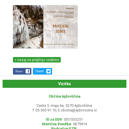
< nazaj na prejšnjo vsebino
Share
Tweet
Vizitka
Občina Ajdovščina
Cesta 5. maja 6a, 5270 Ajdovščina
T 05 365 91 10, E
obcina@ajdovscina.si
ID za DDV:
SI51533251
Matična številka:
5879914
Podračun EZR: