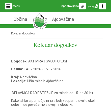
iz
menu
izpostavljeno
vsebine
Občina
Ajdovščina
Koledar dogodkov
Koledar dogodkov
Dogodek:
AKTIVIRAJ SVOJ FOKUS!
Datum:
14.02.2026 - 15.02.2026
Kraj:
Ajdovščina
Lokacija:
Hiša mladih Ajdovščina
DELAVNICA RADIESTEZIJE za mlade od 15. do 30 let.
Kako lahko s pomočjo nihala bolj zaupamo svetu okoli
sebe in se povežemo s svojimi občutki.