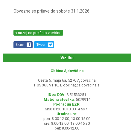
Obvezne so prijave do sobote 31.1.2026
< nazaj na prejšnjo vsebino
Share
Tweet
Vizitka
Občina Ajdovščina
Cesta 5. maja 6a, 5270 Ajdovščina
T 05 365 91 10, E
obcina@ajdovscina.si
ID za DDV:
SI51533251
Matična številka:
5879914
Podračun EZR:
SI56 0120 1010 0014 597
Uradne ure:
pon: 8.00-12.00, 13.00-15.00
sre: 8.00-12.00, 13.00-16.30
pet: 8.00-12.00