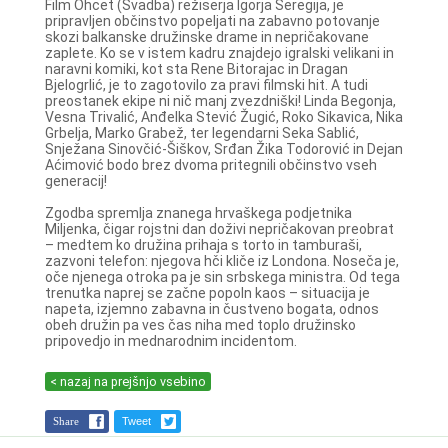
Film Ohcet (Svadba) režiserja Igorja Šeregija, je
pripravljen občinstvo popeljati na zabavno potovanje
skozi balkanske družinske drame in nepričakovane
zaplete. Ko se v istem kadru znajdejo igralski velikani in
naravni komiki, kot sta Rene Bitorajac in Dragan
Bjelogrlić, je to zagotovilo za pravi filmski hit. A tudi
preostanek ekipe ni nič manj zvezdniški! Linda Begonja,
Vesna Trivalić, Anđelka Stević Žugić, Roko Sikavica, Nika
Grbelja, Marko Grabež, ter legendarni Seka Sablić,
Snježana Sinovčić-Šiškov, Srđan Žika Todorović in Dejan
Aćimović bodo brez dvoma pritegnili občinstvo vseh
generacij!
Zgodba spremlja znanega hrvaškega podjetnika
Miljenka, čigar rojstni dan doživi nepričakovan preobrat
– medtem ko družina prihaja s torto in tamburaši,
zazvoni telefon: njegova hči kliče iz Londona. Noseča je,
oče njenega otroka pa je sin srbskega ministra. Od tega
trenutka naprej se začne popoln kaos – situacija je
napeta, izjemno zabavna in čustveno bogata, odnos
obeh družin pa ves čas niha med toplo družinsko
pripovedjo in mednarodnim incidentom.
< nazaj na prejšnjo vsebino
Share
Tweet