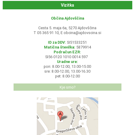
Vizitka
Občina Ajdovščina
Cesta 5. maja 6a, 5270 Ajdovščina
T 05 365 91 10, E
obcina@ajdovscina.si
ID za DDV:
SI51533251
Matična številka:
5879914
Podračun EZR:
SI56 0120 1010 0014 597
Uradne ure:
pon: 8.00-12.00, 13.00-15.00
sre: 8.00-12.00, 13.00-16.30
pet: 8.00-12.00
Kje smo?