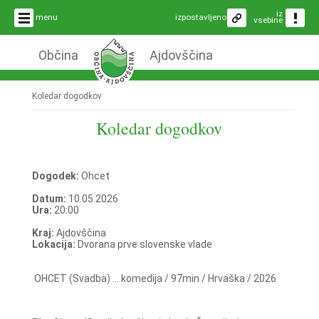
iz
menu
izpostavljeno
vsebine
Občina
Ajdovščina
Koledar dogodkov
Koledar dogodkov
Dogodek:
Ohcet
Datum:
10.05.2026
Ura:
20:00
Kraj:
Ajdovščina
Lokacija:
Dvorana prve slovenske vlade
OHCET (Svadba) ... komedija / 97min / Hrvaška / 2026