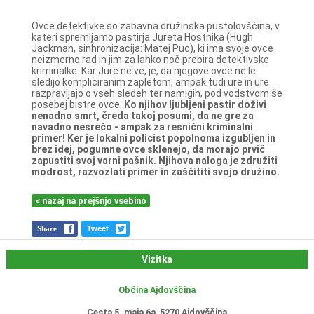
Ovce detektivke so zabavna družinska pustolovščina, v
kateri spremljamo pastirja Jureta Hostnika (Hugh
Jackman, sinhronizacija: Matej Puc), ki ima svoje ovce
neizmerno rad in jim za lahko noč prebira detektivske
kriminalke. Kar Jure ne ve, je, da njegove ovce ne le
sledijo kompliciranim zapletom, ampak tudi ure in ure
razpravljajo o vseh sledeh ter namigih, pod vodstvom še
posebej bistre ovce.
Ko njihov ljubljeni pastir doživi
nenadno smrt, čreda takoj posumi, da ne gre za
navadno nesrečo - ampak za resnični kriminalni
primer! Ker je lokalni policist popolnoma izgubljen in
brez idej, pogumne ovce sklenejo, da morajo prvič
zapustiti svoj varni pašnik.
Njihova naloga je združiti
modrost, razvozlati primer in zaščititi svojo družino.
< nazaj na prejšnjo vsebino
Share
Tweet
Vizitka
Občina Ajdovščina
Cesta 5. maja 6a, 5270 Ajdovščina