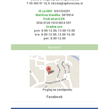
T 05 365 91 10, E
obcina@ajdovscina.si
ID za DDV:
SI51533251
Matična številka:
5879914
Podračun EZR:
SI56 0120 1010 0014 597
Uradne ure:
pon: 8.00-12.00, 13.00-15.00
sre: 8.00-12.00, 13.00-16.30
pet: 8.00-12.00
Kje smo?
Poglej na zemljevidu
Facebook