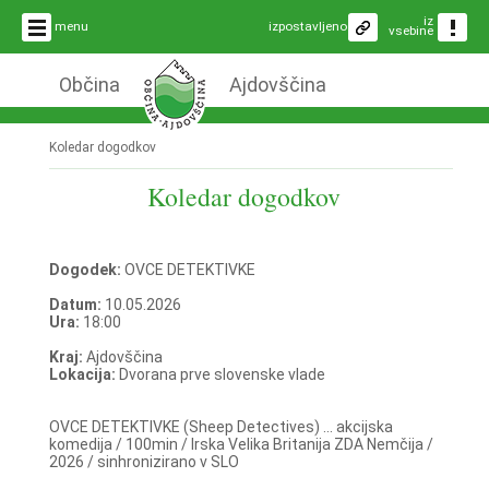
iz
menu
izpostavljeno
vsebine
Občina
Ajdovščina
Koledar dogodkov
Koledar dogodkov
Dogodek:
OVCE DETEKTIVKE
Datum:
10.05.2026
Ura:
18:00
Kraj:
Ajdovščina
Lokacija:
Dvorana prve slovenske vlade
OVCE DETEKTIVKE (Sheep Detectives) ... akcijska
komedija / 100min / Irska Velika Britanija ZDA Nemčija /
2026 / sinhronizirano v SLO