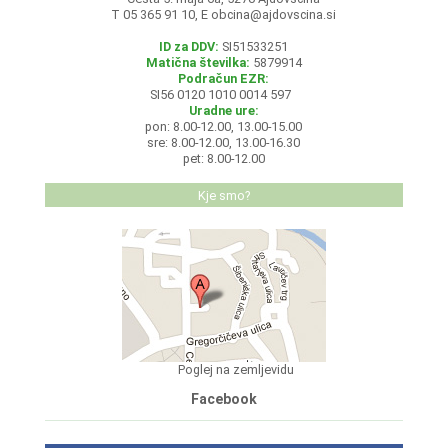
T 05 365 91 10, E
obcina@ajdovscina.si
ID za DDV:
SI51533251
Matična številka:
5879914
Podračun EZR:
SI56 0120 1010 0014 597
Uradne ure:
pon: 8.00-12.00, 13.00-15.00
sre: 8.00-12.00, 13.00-16.30
pet: 8.00-12.00
Kje smo?
Poglej na zemljevidu
Facebook