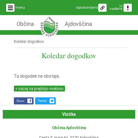
iz
menu
izpostavljeno
vsebine
Občina
Ajdovščina
Koledar dogodkov
Koledar dogodkov
Ta dogodek ne obstaja.
< nazaj na prejšnjo vsebino
Share
Tweet
Vizitka
Občina Ajdovščina
Cesta 5. maja 6a, 5270 Ajdovščina