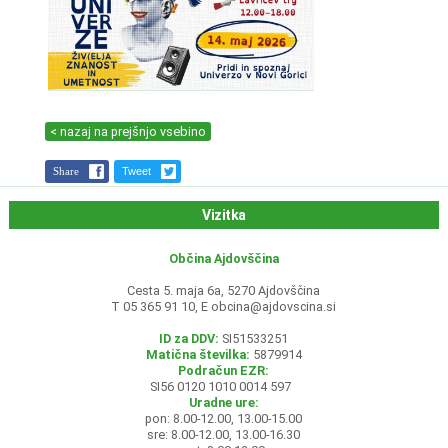
< nazaj na prejšnjo vsebino
Share
Tweet
Vizitka
Občina Ajdovščina
Cesta 5. maja 6a, 5270 Ajdovščina
T 05 365 91 10, E
obcina@ajdovscina.si
ID za DDV:
SI51533251
Matična številka:
5879914
Podračun EZR:
SI56 0120 1010 0014 597
Uradne ure:
pon: 8.00-12.00, 13.00-15.00
sre: 8.00-12.00, 13.00-16.30