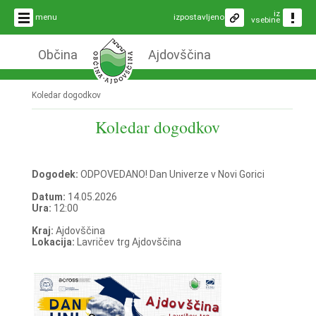
iz
menu
izpostavljeno
vsebine
Občina
Ajdovščina
Koledar dogodkov
Koledar dogodkov
Dogodek:
ODPOVEDANO! Dan Univerze v Novi Gorici
Datum:
14.05.2026
Ura:
12:00
Kraj:
Ajdovščina
Lokacija:
Lavričev trg Ajdovščina