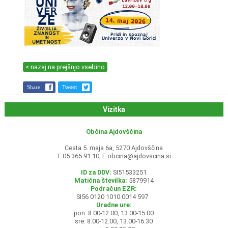
< nazaj na prejšnjo vsebino
Share
Tweet
Vizitka
Občina Ajdovščina
Cesta 5. maja 6a, 5270 Ajdovščina
T 05 365 91 10, E
obcina@ajdovscina.si
ID za DDV:
SI51533251
Matična številka:
5879914
Podračun EZR:
SI56 0120 1010 0014 597
Uradne ure:
pon: 8.00-12.00, 13.00-15.00
sre: 8.00-12.00, 13.00-16.30