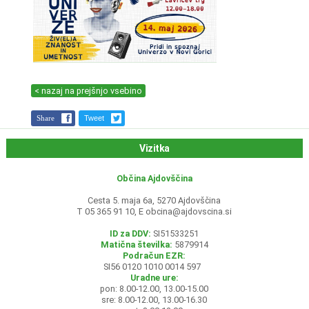
< nazaj na prejšnjo vsebino
Share
Tweet
Vizitka
Občina Ajdovščina
Cesta 5. maja 6a, 5270 Ajdovščina
T 05 365 91 10, E
obcina@ajdovscina.si
ID za DDV:
SI51533251
Matična številka:
5879914
Podračun EZR:
SI56 0120 1010 0014 597
Uradne ure:
pon: 8.00-12.00, 13.00-15.00
sre: 8.00-12.00, 13.00-16.30