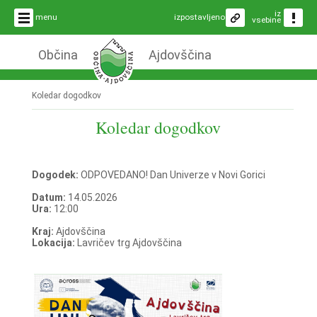
iz
menu
izpostavljeno
vsebine
Občina
Ajdovščina
Koledar dogodkov
Koledar dogodkov
Dogodek:
ODPOVEDANO! Dan Univerze v Novi Gorici
Datum:
14.05.2026
Ura:
12:00
Kraj:
Ajdovščina
Lokacija:
Lavričev trg Ajdovščina