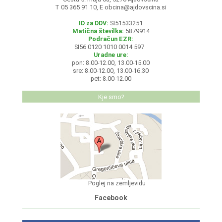
T 05 365 91 10, E
obcina@ajdovscina.si
ID za DDV:
SI51533251
Matična številka:
5879914
Podračun EZR:
SI56 0120 1010 0014 597
Uradne ure:
pon: 8.00-12.00, 13.00-15.00
sre: 8.00-12.00, 13.00-16.30
pet: 8.00-12.00
Kje smo?
Poglej na zemljevidu
Facebook