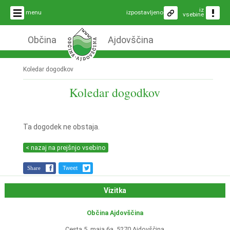
iz
menu
izpostavljeno
vsebine
Občina
Ajdovščina
Koledar dogodkov
Koledar dogodkov
Ta dogodek ne obstaja.
< nazaj na prejšnjo vsebino
Share
Tweet
Vizitka
Občina Ajdovščina
Cesta 5. maja 6a, 5270 Ajdovščina