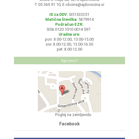
T 05 365 91 10, E
obcina@ajdovscina.si
ID za DDV:
SI51533251
Matična številka:
5879914
Podračun EZR:
SI56 0120 1010 0014 597
Uradne ure:
pon: 8.00-12.00, 13.00-15.00
sre: 8.00-12.00, 13.00-16.30
pet: 8.00-12.00
Kje smo?
Poglej na zemljevidu
Facebook