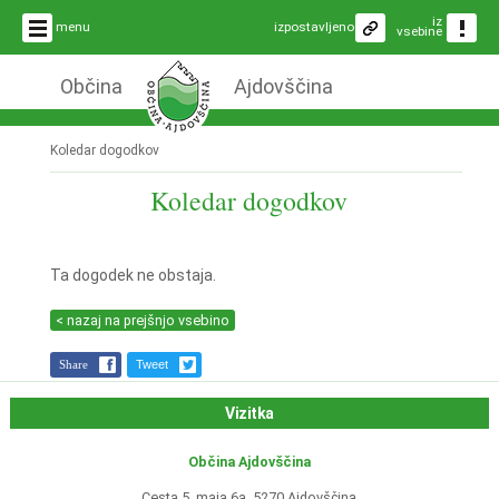
iz
menu
izpostavljeno
vsebine
Občina
Ajdovščina
Koledar dogodkov
Koledar dogodkov
Ta dogodek ne obstaja.
< nazaj na prejšnjo vsebino
Share
Tweet
Vizitka
Občina Ajdovščina
Cesta 5. maja 6a, 5270 Ajdovščina