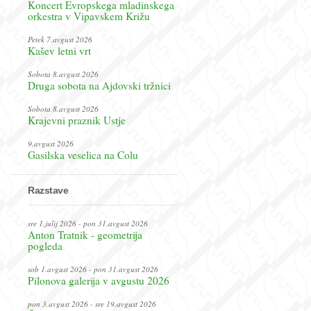
Koncert Evropskega mladinskega
orkestra v Vipavskem Križu
Petek 7.avgust 2026
Kašev letni vrt
Sobota 8.avgust 2026
Druga sobota na Ajdovski tržnici
Sobota 8.avgust 2026
Krajevni praznik Ustje
9.avgust 2026
Gasilska veselica na Colu
Razstave
sre 1.julij 2026 - pon 31.avgust 2026
Anton Tratnik - geometrija
pogleda
sob 1.avgust 2026 - pon 31.avgust 2026
Pilonova galerija v avgustu 2026
pon 3.avgust 2026 - sre 19.avgust 2026