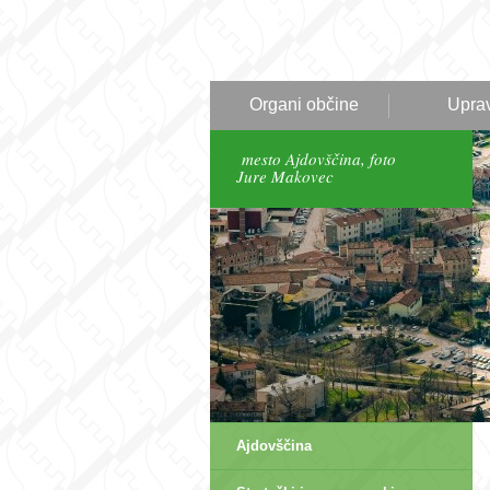
Organi občine
Upra
mesto Ajdovščina, foto
Jure Makovec
Ajdovščina