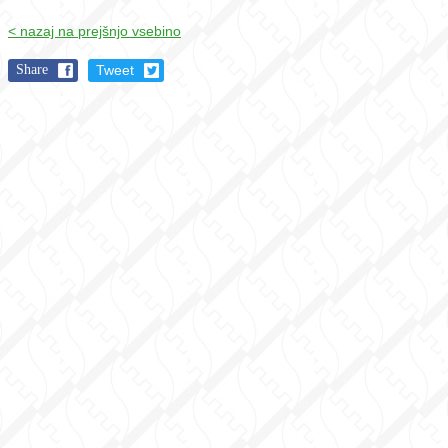
< nazaj na prejšnjo vsebino
Share
Tweet