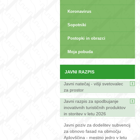
Koronavirus
Sopotniki
Postopki in obrazci
sep>
Moja pobuda
JAVNI RAZPIS
Javni natečaj - višji svetovalec
za prostor
Javni razpis za spodbujanje
inovativnih turističnih produktov
in storitev v letu 2026
Javni poziv za dodelitev subvencij
za obnovo fasad na območju
Ajdovščina - mestno jedro v letu