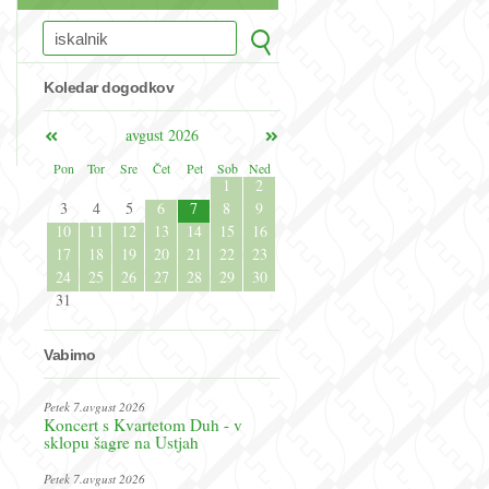
Koledar dogodkov
avgust 2026
Pon
Tor
Sre
Čet
Pet
Sob
Ned
1
2
3
4
5
6
7
8
9
10
11
12
13
14
15
16
17
18
19
20
21
22
23
24
25
26
27
28
29
30
31
Vabimo
Petek 7.avgust 2026
Koncert s Kvartetom Duh - v
sklopu šagre na Ustjah
Petek 7.avgust 2026