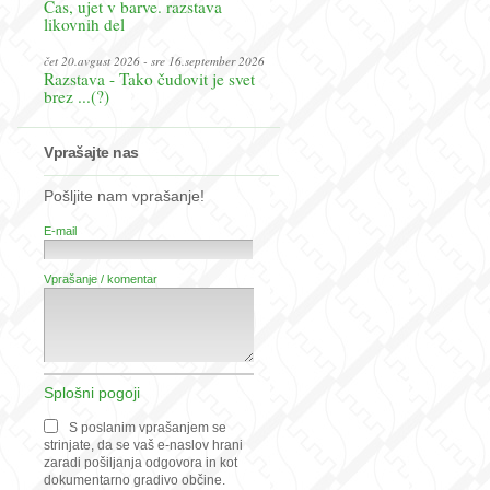
Čas, ujet v barve. razstava
likovnih del
čet 20.avgust 2026 - sre 16.september 2026
Razstava - Tako čudovit je svet
brez ...(?)
Vprašajte nas
Pošljite nam vprašanje!
E-mail
Vprašanje / komentar
Splošni pogoji
S poslanim vprašanjem se
strinjate, da se vaš e-naslov hrani
zaradi pošiljanja odgovora in kot
dokumentarno gradivo občine.