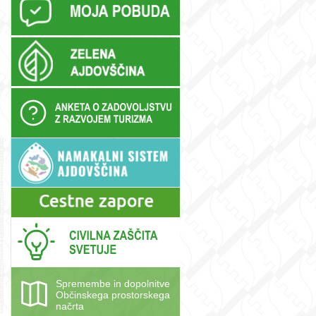
Spremembe in dopolnitve
Občinskega prostorskega
načrta