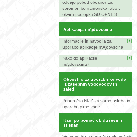
oddajo pobud občanov za
spremembo namenske rabe v
okviru postopka SD OPN1-3
Aplikacija mAjdovščina
Informacije in navodila za
uporabo aplikacije mAjdovščina
Kako do aplikacije
mAjdovščina?
Obvestilo za uporabnike vode
iz zasebnih vodovodov in
zajetij
Priporočila NIJZ za varno oskrbo in
uporabo pitne vode
Kam po pomoč ob duševnih
stiskah
Viri pomoči na področju nekemičnih