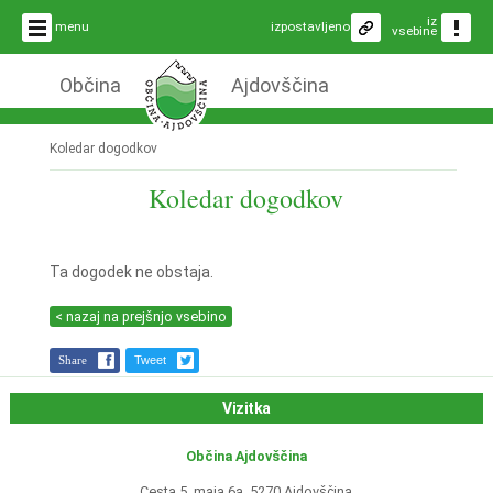
iz
menu
izpostavljeno
vsebine
Občina
Ajdovščina
Koledar dogodkov
Koledar dogodkov
Ta dogodek ne obstaja.
< nazaj na prejšnjo vsebino
Share
Tweet
Vizitka
Občina Ajdovščina
Cesta 5. maja 6a, 5270 Ajdovščina