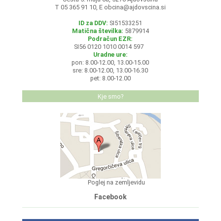
T 05 365 91 10, E
obcina@ajdovscina.si
ID za DDV:
SI51533251
Matična številka:
5879914
Podračun EZR:
SI56 0120 1010 0014 597
Uradne ure:
pon: 8.00-12.00, 13.00-15.00
sre: 8.00-12.00, 13.00-16.30
pet: 8.00-12.00
Kje smo?
Poglej na zemljevidu
Facebook