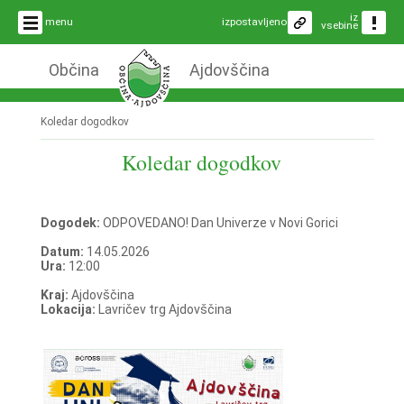
iz
menu
izpostavljeno
vsebine
Občina
Ajdovščina
Koledar dogodkov
Koledar dogodkov
Dogodek:
ODPOVEDANO! Dan Univerze v Novi Gorici
Datum:
14.05.2026
Ura:
12:00
Kraj:
Ajdovščina
Lokacija:
Lavričev trg Ajdovščina