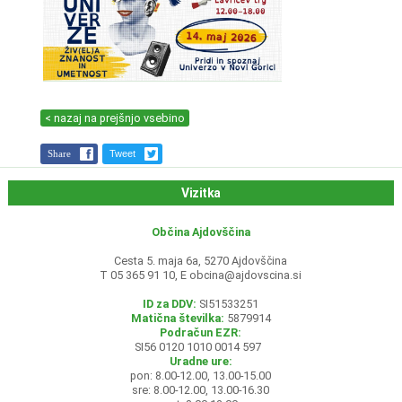
< nazaj na prejšnjo vsebino
Share
Tweet
Vizitka
Občina Ajdovščina
Cesta 5. maja 6a, 5270 Ajdovščina
T 05 365 91 10, E
obcina@ajdovscina.si
ID za DDV:
SI51533251
Matična številka:
5879914
Podračun EZR:
SI56 0120 1010 0014 597
Uradne ure:
pon: 8.00-12.00, 13.00-15.00
sre: 8.00-12.00, 13.00-16.30