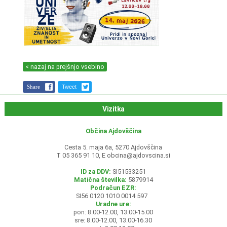
< nazaj na prejšnjo vsebino
Share
Tweet
Vizitka
Občina Ajdovščina
Cesta 5. maja 6a, 5270 Ajdovščina
T 05 365 91 10, E
obcina@ajdovscina.si
ID za DDV:
SI51533251
Matična številka:
5879914
Podračun EZR:
SI56 0120 1010 0014 597
Uradne ure:
pon: 8.00-12.00, 13.00-15.00
sre: 8.00-12.00, 13.00-16.30