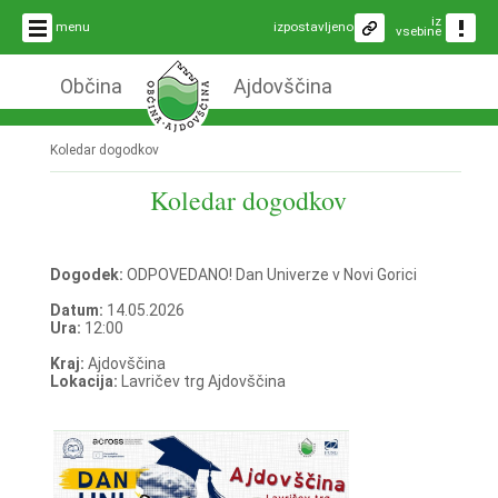
iz
menu
izpostavljeno
vsebine
Občina
Ajdovščina
Koledar dogodkov
Koledar dogodkov
Dogodek:
ODPOVEDANO! Dan Univerze v Novi Gorici
Datum:
14.05.2026
Ura:
12:00
Kraj:
Ajdovščina
Lokacija:
Lavričev trg Ajdovščina