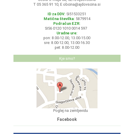
T 05 365 91 10, E
obcina@ajdovscina.si
ID za DDV:
SI51533251
Matična številka:
5879914
Podračun EZR:
SI56 0120 1010 0014 597
Uradne ure:
pon: 8.00-12.00, 13.00-15.00
sre: 8.00-12.00, 13.00-16.30
pet: 8.00-12.00
Kje smo?
Poglej na zemljevidu
Facebook