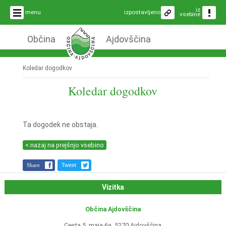
iz
menu
izpostavljeno
vsebine
Občina
Ajdovščina
Koledar dogodkov
Koledar dogodkov
Ta dogodek ne obstaja.
< nazaj na prejšnjo vsebino
Share
Tweet
Vizitka
Občina Ajdovščina
Cesta 5. maja 6a, 5270 Ajdovščina