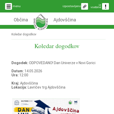
iz
menu
izpostavljeno
vsebine
Občina
Ajdovščina
Koledar dogodkov
Koledar dogodkov
Dogodek:
ODPOVEDANO! Dan Univerze v Novi Gorici
Datum:
14.05.2026
Ura:
12:00
Kraj:
Ajdovščina
Lokacija:
Lavričev trg Ajdovščina