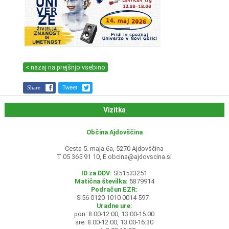
< nazaj na prejšnjo vsebino
Share
Tweet
Vizitka
Občina Ajdovščina
Cesta 5. maja 6a, 5270 Ajdovščina
T 05 365 91 10, E
obcina@ajdovscina.si
ID za DDV:
SI51533251
Matična številka:
5879914
Podračun EZR:
SI56 0120 1010 0014 597
Uradne ure:
pon: 8.00-12.00, 13.00-15.00
sre: 8.00-12.00, 13.00-16.30