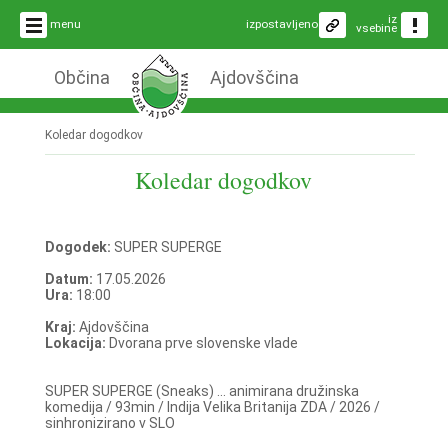
iz
menu
izpostavljeno
vsebine
Občina
Ajdovščina
Koledar dogodkov
Koledar dogodkov
Dogodek:
SUPER SUPERGE
Datum:
17.05.2026
Ura:
18:00
Kraj:
Ajdovščina
Lokacija:
Dvorana prve slovenske vlade
SUPER SUPERGE (Sneaks) ... animirana družinska
komedija / 93min / Indija Velika Britanija ZDA / 2026 /
sinhronizirano v SLO