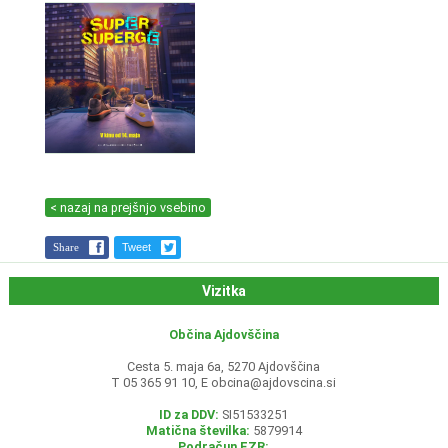
< nazaj na prejšnjo vsebino
Share
Tweet
Vizitka
Občina Ajdovščina
Cesta 5. maja 6a, 5270 Ajdovščina
T 05 365 91 10, E
obcina@ajdovscina.si
ID za DDV:
SI51533251
Matična številka:
5879914
Podračun EZR: