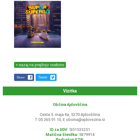
< nazaj na prejšnjo vsebino
Share
Tweet
Vizitka
Občina Ajdovščina
Cesta 5. maja 6a, 5270 Ajdovščina
T 05 365 91 10, E
obcina@ajdovscina.si
ID za DDV:
SI51533251
Matična številka:
5879914
Podračun EZR: