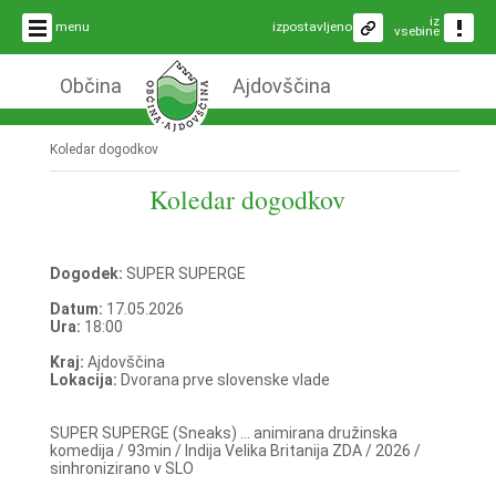
iz
menu
izpostavljeno
vsebine
Občina
Ajdovščina
Koledar dogodkov
Koledar dogodkov
Dogodek:
SUPER SUPERGE
Datum:
17.05.2026
Ura:
18:00
Kraj:
Ajdovščina
Lokacija:
Dvorana prve slovenske vlade
SUPER SUPERGE (Sneaks) ... animirana družinska
komedija / 93min / Indija Velika Britanija ZDA / 2026 /
sinhronizirano v SLO