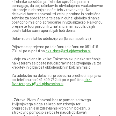
- Tehnike sproščanja: Tehnike sproščanja nam
pomagajo, da bolj učinkovito obvladujemo vsakodnevne
stresorje in ohranjajo naše telo v ravnovesju. Na
delavnici boste spoznali tri zelo uporabne in praktične
tehnike za sproščanje telesa in duha: globoko dihanje,
postopno mišično sproščanje in vizualizacijo. Na koncu
prejmete tudi priročnik z natančnimi navodili, da jih
boste lahko sami uporabljali tudi doma.
Delavnico se lahko udeležijo vsi (brez napotitve).
Prijave se sprejema po telefonu telefonu na 051 415
731 ali po e-pošti na
ckz-dms@zd-ajdovscina.si
.
- Vaje za kolena in kolke: Enkratno skupinsko srečanje,
na katerem se boste naučili pravilnega izvajanja vaj za
krepitev in gibljivost obkolenskih in kolčnih mišic.
Za udeležbo na delavnici je obvezna predhodna prijava
po telefonu na 041 409 762 ali po e-pošti na
ckz-
fizioterapevt@zd-ajdovscina.si
- Zdravo živim: Spoznali boste pomen zdravega
življenjskega sloga za krepitev zdravja ter
preprečevanje in zdravljenje kroničnih bolezni. S
strokovno pomočjo se boste naučili oblikovati