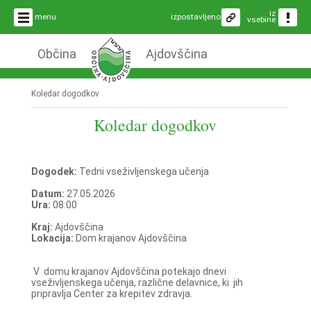
iz
menu
izpostavljeno
vsebine
Občina
Ajdovščina
Koledar dogodkov
Koledar dogodkov
Dogodek:
Tedni vseživljenskega učenja
Datum:
27.05.2026
Ura:
08:00
Kraj:
Ajdovščina
Lokacija:
Dom krajanov Ajdovščina
V domu krajanov Ajdovščina potekajo dnevi
vseživljenskega učenja, različne delavnice, ki jih
pripravlja Center za krepitev zdravja.