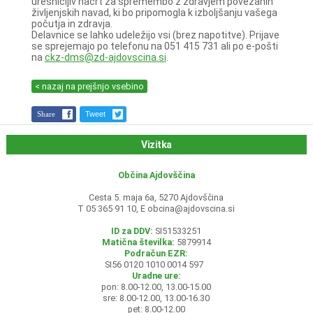
uresničljiv načrt za spremembo z zdravjem povezanih
življenjskih navad, ki bo pripomogla k izboljšanju vašega
počutja in zdravja.
Delavnice se lahko udeležijo vsi (brez napotitve). Prijave
se sprejemajo po telefonu na 051 415 731 ali po e-pošti
na
ckz-dms@zd-ajdovscina.si
.
< nazaj na prejšnjo vsebino
Share
Tweet
Vizitka
Občina Ajdovščina
Cesta 5. maja 6a, 5270 Ajdovščina
T 05 365 91 10, E
obcina@ajdovscina.si
ID za DDV:
SI51533251
Matična številka:
5879914
Podračun EZR:
SI56 0120 1010 0014 597
Uradne ure:
pon: 8.00-12.00, 13.00-15.00
sre: 8.00-12.00, 13.00-16.30
pet: 8.00-12.00