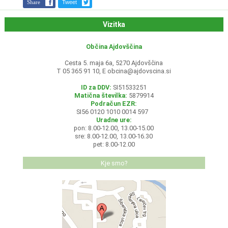
Share
Tweet
Vizitka
Občina Ajdovščina
Cesta 5. maja 6a, 5270 Ajdovščina
T 05 365 91 10, E
obcina@ajdovscina.si
ID za DDV:
SI51533251
Matična številka:
5879914
Podračun EZR:
SI56 0120 1010 0014 597
Uradne ure:
pon: 8.00-12.00, 13.00-15.00
sre: 8.00-12.00, 13.00-16.30
pet: 8.00-12.00
Kje smo?