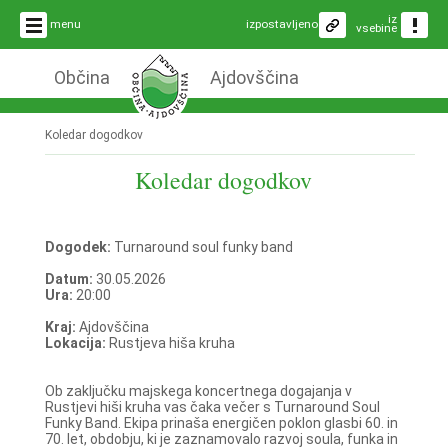
iz
menu
izpostavljeno
vsebine
Občina
Ajdovščina
Koledar dogodkov
Koledar dogodkov
Dogodek:
Turnaround soul funky band
Datum:
30.05.2026
Ura:
20:00
Kraj:
Ajdovščina
Lokacija:
Rustjeva hiša kruha
Ob zaključku majskega koncertnega dogajanja v
Rustjevi hiši kruha vas čaka večer s Turnaround Soul
Funky Band. Ekipa prinaša energičen poklon glasbi 60. in
70. let, obdobju, ki je zaznamovalo razvoj soula, funka in