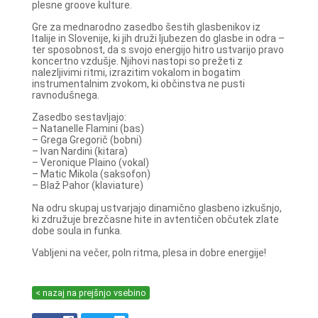
plesne groove kulture.
Gre za mednarodno zasedbo šestih glasbenikov iz
Italije in Slovenije, ki jih druži ljubezen do glasbe in odra –
ter sposobnost, da s svojo energijo hitro ustvarijo pravo
koncertno vzdušje. Njihovi nastopi so prežeti z
nalezljivimi ritmi, izrazitim vokalom in bogatim
instrumentalnim zvokom, ki občinstva ne pusti
ravnodušnega.
Zasedbo sestavljajo:
– Natanelle Flamini (bas)
– Grega Gregorič (bobni)
– Ivan Nardini (kitara)
– Veronique Plaino (vokal)
– Matic Mikola (saksofon)
– Blaž Pahor (klaviature)
Na odru skupaj ustvarjajo dinamično glasbeno izkušnjo,
ki združuje brezčasne hite in avtentičen občutek zlate
dobe soula in funka.
Vabljeni na večer, poln ritma, plesa in dobre energije!
< nazaj na prejšnjo vsebino