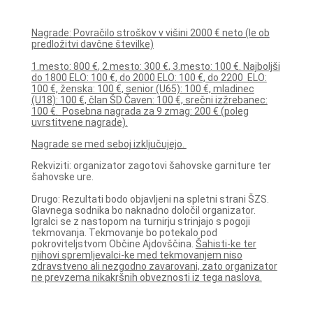
Nagrade
:
Povračilo stroškov v višini 2000 € neto (le ob
predložitvi davčne številke)
1.mesto: 800 €
, 2.mesto: 300 €, 3.mesto: 100 €. Najboljši
do 1800 ELO: 100 €, do 2000 ELO: 100 €, do 2200 ELO:
100 €, ženska: 100 €, senior (U65): 100 €, mladinec
(U18): 100 €, član ŠD Čaven: 100 €, srečni izžrebanec:
100 €.
Posebna nagrada za 9 zmag: 200 € (poleg
uvrstitvene nagrade).
Nagrade se med seboj izključujejo.
Rekviziti: organizator zagotovi šahovske garniture ter
šahovske ure.
Drugo: Rezultati bodo objavljeni na spletni strani ŠZS.
Glavnega sodnika bo naknadno določil organizator.
Igralci se z nastopom na turnirju strinjajo s pogoji
tekmovanja. Tekmovanje bo potekalo pod
pokroviteljstvom Občine Ajdovščina.
Šahisti-ke ter
njihovi spremljevalci-ke med tekmovanjem niso
zdravstveno ali nezgodno zavarovani, zato organizator
ne prevzema nikakršnih obveznosti iz tega naslova.