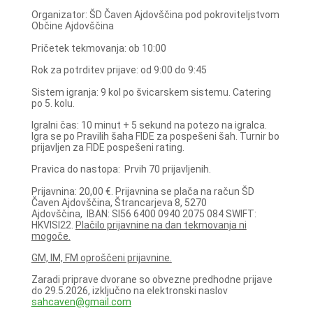
Organizator: ŠD Čaven Ajdovščina pod pokroviteljstvom
Občine Ajdovščina
Pričetek tekmovanja: ob 10:00
Rok za potrditev prijave: od 9:00 do 9:45
Sistem igranja: 9 kol po švicarskem sistemu. Catering
po 5. kolu.
Igralni čas: 10 minut + 5 sekund na potezo na igralca.
Igra se po Pravilih šaha FIDE za pospešeni šah. Turnir bo
prijavljen za FIDE pospešeni rating.
Pravica do nastopa: Prvih 70 prijavljenih.
Prijavnina: 20,00 €. Prijavnina se plača na račun ŠD
Čaven Ajdovščina, Štrancarjeva 8, 5270
Ajdovščina, IBAN: SI56 6400 0940 2075 084 SWIFT:
HKVISI22.
Plačilo prijavnine na dan tekmovanja ni
mogoče.
GM, IM, FM oproščeni prijavnine.
Zaradi priprave dvorane so obvezne predhodne prijave
do 29.5.2026, izključno na elektronski naslov
sahcaven@gmail.com