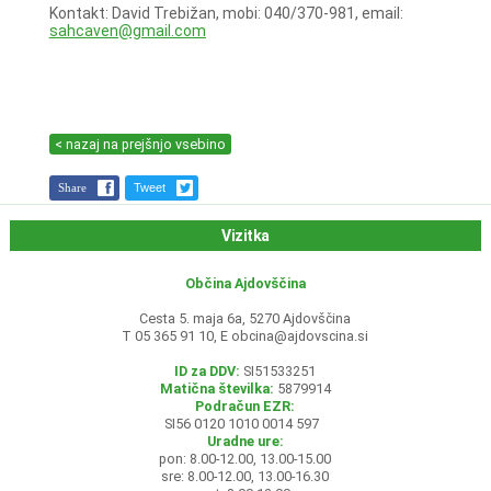
Kontakt: David Trebižan, mobi: 040/370-981, email:
sahcaven@gmail.com
< nazaj na prejšnjo vsebino
Share
Tweet
Vizitka
Občina Ajdovščina
Cesta 5. maja 6a, 5270 Ajdovščina
T 05 365 91 10, E
obcina@ajdovscina.si
ID za DDV:
SI51533251
Matična številka:
5879914
Podračun EZR:
SI56 0120 1010 0014 597
Uradne ure:
pon: 8.00-12.00, 13.00-15.00
sre: 8.00-12.00, 13.00-16.30