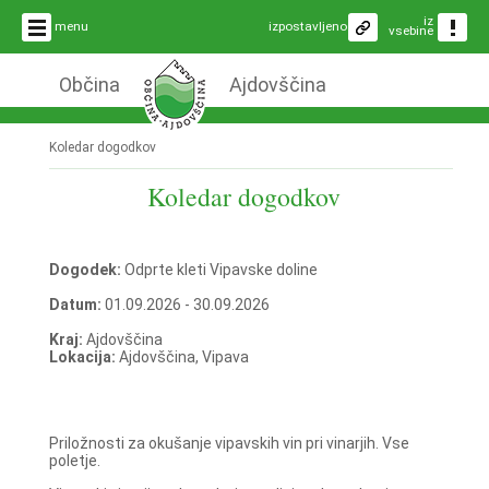
iz
menu
izpostavljeno
vsebine
Občina
Ajdovščina
Koledar dogodkov
Koledar dogodkov
Dogodek:
Odprte kleti Vipavske doline
Datum:
01.09.2026 - 30.09.2026
Kraj:
Ajdovščina
Lokacija:
Ajdovščina, Vipava
Priložnosti za okušanje vipavskih vin pri vinarjih. Vse
poletje.