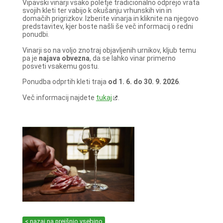
Vipavski vinarji vsako poletje tradicionalno odprejo vrata
svojih kleti ter vabijo k okušanju vrhunskih vin in
domačih prigrizkov. Izberite vinarja in kliknite na njegovo
predstavitev, kjer boste našli še več informacij o redni
ponudbi.
Vinarji so na voljo znotraj objavljenih urnikov, kljub temu
pa je
najava obvezna
, da se lahko vinar primerno
posveti vsakemu gostu.
Ponudba odprtih kleti traja
od 1. 6. do 30. 9. 2026
.
Več informacij najdete
tukaj
.
< nazaj na prejšnjo vsebino