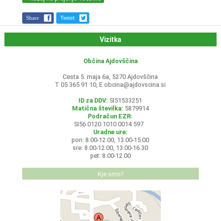
Share
Tweet
Vizitka
Občina Ajdovščina
Cesta 5. maja 6a, 5270 Ajdovščina
T 05 365 91 10, E
obcina@ajdovscina.si
ID za DDV:
SI51533251
Matična številka:
5879914
Podračun EZR:
SI56 0120 1010 0014 597
Uradne ure:
pon: 8.00-12.00, 13.00-15.00
sre: 8.00-12.00, 13.00-16.30
pet: 8.00-12.00
Kje smo?