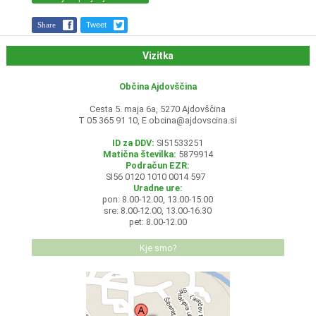
Share
Tweet
Vizitka
Občina Ajdovščina
Cesta 5. maja 6a, 5270 Ajdovščina
T 05 365 91 10, E
obcina@ajdovscina.si
ID za DDV:
SI51533251
Matična številka:
5879914
Podračun EZR:
SI56 0120 1010 0014 597
Uradne ure:
pon: 8.00-12.00, 13.00-15.00
sre: 8.00-12.00, 13.00-16.30
pet: 8.00-12.00
Kje smo?