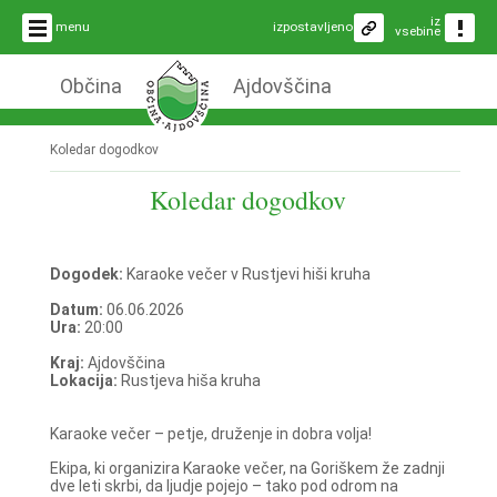
iz
menu
izpostavljeno
vsebine
Občina
Ajdovščina
Koledar dogodkov
Koledar dogodkov
Dogodek:
Karaoke večer v Rustjevi hiši kruha
Datum:
06.06.2026
Ura:
20:00
Kraj:
Ajdovščina
Lokacija:
Rustjeva hiša kruha
Karaoke večer – petje, druženje in dobra volja!
Ekipa, ki organizira Karaoke večer, na Goriškem že zadnji
dve leti skrbi, da ljudje pojejo – tako pod odrom na