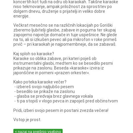
koncertih kot tudi na odru ob karaokah. Takšne karaoke
niso tekmovanje, ampak priložnost za sprostitev po
dolgem dnevu, druženje s prijatelji in veliko dobre
energije.
Večkrat mesečno se na različnih lokacijah po Goriški
zberemo ljubitelji glasbe, zabave in poguma ter skupaj
zapojemo največje domače in tuje uspešnice. Ne glede
na to, ali si izkušen pevec ali pa mikrofon v roke primeš
prvič – pri karaokah je najpomembneje, da se zabavaš.
Kaj sploh so karaoke?
Karaoke so oblika zabave, pri kateri poješ ob
instrumentalni glasbi, medtem ko se besedilo pesmi
prikazuje na zaslonu. Beseda »karaoke« izvira iz
japonščine in pomeni »prazen orkester«.
Kako poteka karaoke večer?
- izbereš svojo najljubšo pesem
- besedilo se prikaže na zaslonu
- glasba se predvaja brez glavnega vokala
- ti pa stopiš v vlogo pevca in zapoješ pred občinstvom
Pridi, izberi svojo pesem in postani zvezda večera!
Vstop je prost.
< nazaj na prejšnjo vsebino