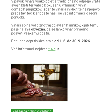
Vipavski vinarji vsako poletje tradicionalno odprejo vrata
svojih kleti ter vabijo k okušanju vrhunskih vin in
domačih prigrizkov. Izberite vinarja in kliknite na njegovo
predstavitev, kjer boste našli še več informacij o redni
ponudbi.
Vinarji so na voljo znotraj objavljenih urnikov, kljub temu
pa je
najava obvezna
, da se lahko vinar primerno
posveti vsakemu gostu.
Ponudba odprtih kleti traja
od 1. 6. do 30. 9. 2026
.
Več informacij najdete
tukaj
.
< nazaj na prejšnjo vsebino