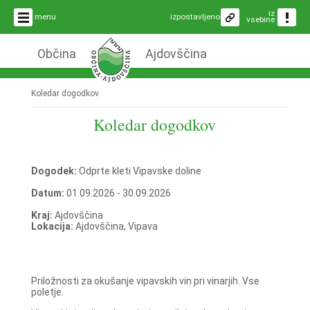
iz
menu
izpostavljeno
vsebine
Občina
Ajdovščina
Koledar dogodkov
Koledar dogodkov
Dogodek:
Odprte kleti Vipavske doline
Datum:
01.09.2026 - 30.09.2026
Kraj:
Ajdovščina
Lokacija:
Ajdovščina, Vipava
Priložnosti za okušanje vipavskih vin pri vinarjih. Vse
poletje.