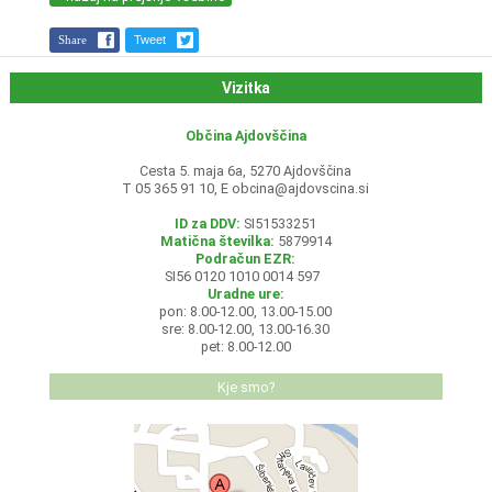
Share
Tweet
Vizitka
Občina Ajdovščina
Cesta 5. maja 6a, 5270 Ajdovščina
T 05 365 91 10, E
obcina@ajdovscina.si
ID za DDV:
SI51533251
Matična številka:
5879914
Podračun EZR:
SI56 0120 1010 0014 597
Uradne ure:
pon: 8.00-12.00, 13.00-15.00
sre: 8.00-12.00, 13.00-16.30
pet: 8.00-12.00
Kje smo?