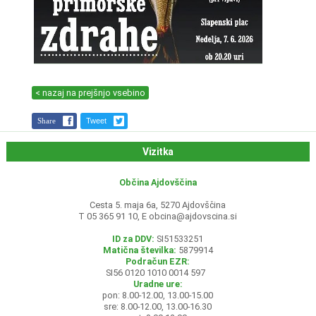
< nazaj na prejšnjo vsebino
Share
Tweet
Vizitka
Občina Ajdovščina
Cesta 5. maja 6a, 5270 Ajdovščina
T 05 365 91 10, E
obcina@ajdovscina.si
ID za DDV:
SI51533251
Matična številka:
5879914
Podračun EZR:
SI56 0120 1010 0014 597
Uradne ure:
pon: 8.00-12.00, 13.00-15.00
sre: 8.00-12.00, 13.00-16.30