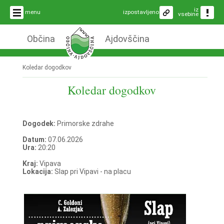
iz
menu
izpostavljeno
vsebine
Občina
Ajdovščina
Koledar dogodkov
Koledar dogodkov
Dogodek:
Primorske zdrahe
Datum:
07.06.2026
Ura:
20:20
Kraj:
Vipava
Lokacija:
Slap pri Vipavi - na placu