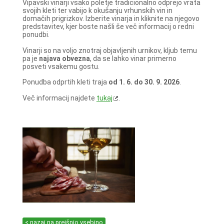
Vipavski vinarji vsako poletje tradicionalno odprejo vrata
svojih kleti ter vabijo k okušanju vrhunskih vin in
domačih prigrizkov. Izberite vinarja in kliknite na njegovo
predstavitev, kjer boste našli še več informacij o redni
ponudbi.
Vinarji so na voljo znotraj objavljenih urnikov, kljub temu
pa je
najava obvezna
, da se lahko vinar primerno
posveti vsakemu gostu.
Ponudba odprtih kleti traja
od 1. 6. do 30. 9. 2026
.
Več informacij najdete
tukaj
.
< nazaj na prejšnjo vsebino