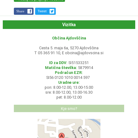
Share
Tweet
Vizitka
Občina Ajdovščina
Cesta 5. maja 6a, 5270 Ajdovščina
T 05 365 91 10, E
obcina@ajdovscina.si
ID za DDV:
SI51533251
Matična številka:
5879914
Podračun EZR:
SI56 0120 1010 0014 597
Uradne ure:
pon: 8.00-12.00, 13.00-15.00
sre: 8.00-12.00, 13.00-16.30
pet: 8.00-12.00
Kje smo?