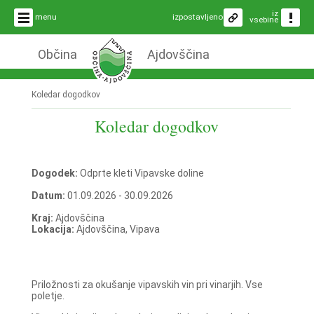
iz
menu
izpostavljeno
vsebine
Občina
Ajdovščina
Koledar dogodkov
Koledar dogodkov
Dogodek:
Odprte kleti Vipavske doline
Datum:
01.09.2026 - 30.09.2026
Kraj:
Ajdovščina
Lokacija:
Ajdovščina, Vipava
Priložnosti za okušanje vipavskih vin pri vinarjih. Vse
poletje.