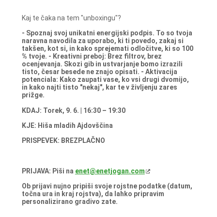
Kaj te čaka na tem "unboxingu"?
- Spoznaj svoj unikatni energijski podpis. To so tvoja
naravna navodila za uporabo, ki ti povedo, zakaj si
takšen, kot si, in kako sprejemati odločitve, ki so 100
% tvoje.
- Kreativni preboj: Brez filtrov, brez
ocenjevanja. Skozi gib in ustvarjanje bomo izrazili
tisto, česar besede ne znajo opisati.
- Aktivacija
potenciala: Kako zaupati vase, ko vsi drugi dvomijo,
in kako najti tisto "nekaj", kar te v življenju zares
prižge.
KDAJ: Torek, 9. 6. | 16:30 – 19:30
KJE: Hiša mladih Ajdovščina
PRISPEVEK: BREZPLAČNO
PRIJAVA: Piši na
enet@enetjogan.com
Ob prijavi nujno pripiši svoje rojstne podatke (datum,
točna ura in kraj rojstva), da lahko pripravim
personalizirano gradivo zate.