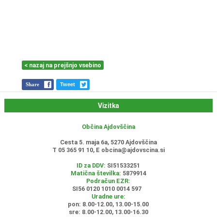
< nazaj na prejšnjo vsebino
Share
Tweet
Vizitka
Občina Ajdovščina
Cesta 5. maja 6a, 5270 Ajdovščina
T 05 365 91 10, E
obcina@ajdovscina.si
ID za DDV:
SI51533251
Matična številka:
5879914
Podračun EZR:
SI56 0120 1010 0014 597
Uradne ure:
pon: 8.00-12.00, 13.00-15.00
sre: 8.00-12.00, 13.00-16.30