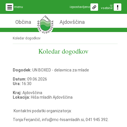
iz
menu
izpostavljeno
vsebine
Občina
Ajdovščina
Koledar dogodkov
Koledar dogodkov
Dogodek:
UN BOXED - delavnica za mlade
Datum:
09.06.2026
Ura:
16:30
Kraj:
Ajdovščina
Lokacija:
Hiša mladih Ajdovščina
Kontaktni podatki organizatorja:
Tonja Ferjančič, info@mc-hisamladih.si, 041 945 392.