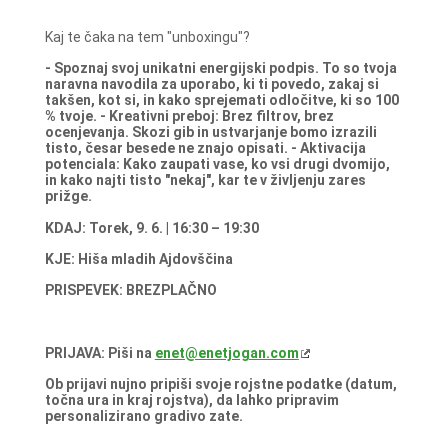
Kaj te čaka na tem "unboxingu"?
- Spoznaj svoj unikatni energijski podpis. To so tvoja
naravna navodila za uporabo, ki ti povedo, zakaj si
takšen, kot si, in kako sprejemati odločitve, ki so 100
% tvoje.
- Kreativni preboj: Brez filtrov, brez
ocenjevanja. Skozi gib in ustvarjanje bomo izrazili
tisto, česar besede ne znajo opisati.
- Aktivacija
potenciala: Kako zaupati vase, ko vsi drugi dvomijo,
in kako najti tisto "nekaj", kar te v življenju zares
prižge.
KDAJ: Torek, 9. 6. | 16:30 – 19:30
KJE: Hiša mladih Ajdovščina
PRISPEVEK: BREZPLAČNO
PRIJAVA: Piši na
enet@enetjogan.com
Ob prijavi nujno pripiši svoje rojstne podatke (datum,
točna ura in kraj rojstva), da lahko pripravim
personalizirano gradivo zate.