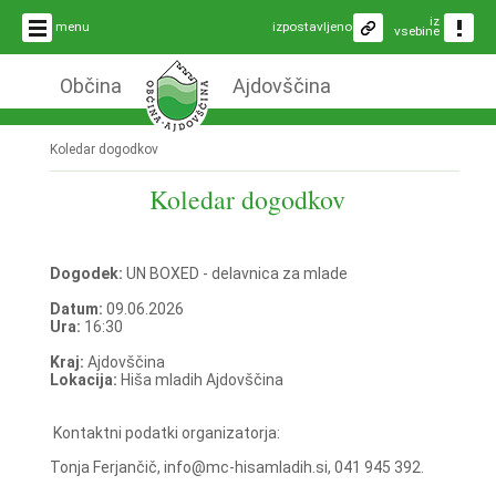
iz
menu
izpostavljeno
vsebine
Občina
Ajdovščina
Koledar dogodkov
Koledar dogodkov
Dogodek:
UN BOXED - delavnica za mlade
Datum:
09.06.2026
Ura:
16:30
Kraj:
Ajdovščina
Lokacija:
Hiša mladih Ajdovščina
Kontaktni podatki organizatorja:
Tonja Ferjančič, info@mc-hisamladih.si, 041 945 392.