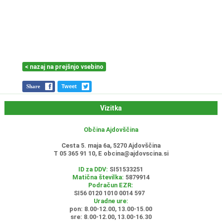
< nazaj na prejšnjo vsebino
Share
Tweet
Vizitka
Občina Ajdovščina
Cesta 5. maja 6a, 5270 Ajdovščina
T 05 365 91 10, E
obcina@ajdovscina.si
ID za DDV:
SI51533251
Matična številka:
5879914
Podračun EZR:
SI56 0120 1010 0014 597
Uradne ure:
pon: 8.00-12.00, 13.00-15.00
sre: 8.00-12.00, 13.00-16.30