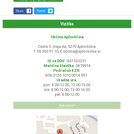
Share
Tweet
Vizitka
Občina Ajdovščina
Cesta 5. maja 6a, 5270 Ajdovščina
T 05 365 91 10, E
obcina@ajdovscina.si
ID za DDV:
SI51533251
Matična številka:
5879914
Podračun EZR:
SI56 0120 1010 0014 597
Uradne ure:
pon: 8.00-12.00, 13.00-15.00
sre: 8.00-12.00, 13.00-16.30
pet: 8.00-12.00
Kje smo?