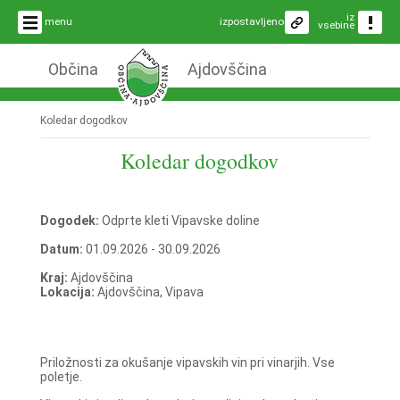
iz
menu
izpostavljeno
vsebine
Občina
Ajdovščina
Koledar dogodkov
Koledar dogodkov
Dogodek:
Odprte kleti Vipavske doline
Datum:
01.09.2026 - 30.09.2026
Kraj:
Ajdovščina
Lokacija:
Ajdovščina, Vipava
Priložnosti za okušanje vipavskih vin pri vinarjih. Vse
poletje.