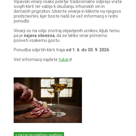
Vipavski vinarji vsako poletje tradicionalno odprejo vrata
svojih kleti ter vabijo k okušanju vrhunskih vin in
domačih prigrizkov. Izberite vinarja in kliknite na njegovo
predstavitev, kjer boste našli še več informacij o redni
ponudbi.
Vinarji so na voljo znotraj objavljenih urnikov, kljub temu
pa je
najava obvezna
, da se lahko vinar primerno
posveti vsakemu gostu.
Ponudba odprtih kleti traja
od 1. 6. do 30. 9. 2026
.
Več informacij najdete
tukaj
.
< nazaj na prejšnjo vsebino