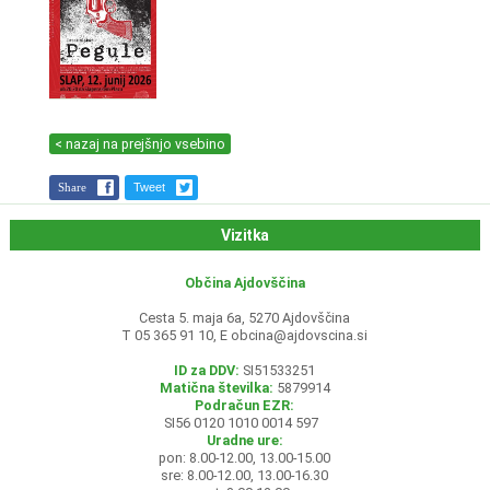
< nazaj na prejšnjo vsebino
Share
Tweet
Vizitka
Občina Ajdovščina
Cesta 5. maja 6a, 5270 Ajdovščina
T 05 365 91 10, E
obcina@ajdovscina.si
ID za DDV:
SI51533251
Matična številka:
5879914
Podračun EZR:
SI56 0120 1010 0014 597
Uradne ure:
pon: 8.00-12.00, 13.00-15.00
sre: 8.00-12.00, 13.00-16.30