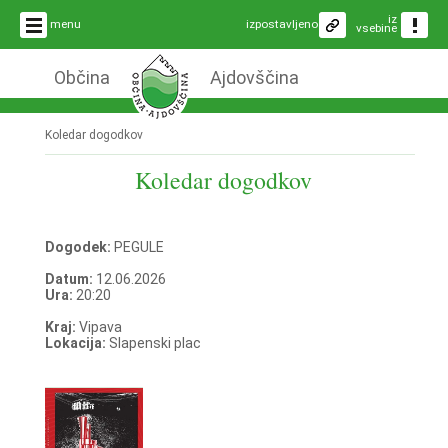
iz
menu
izpostavljeno
vsebine
Občina
Ajdovščina
Koledar dogodkov
Koledar dogodkov
Dogodek:
PEGULE
Datum:
12.06.2026
Ura:
20:20
Kraj:
Vipava
Lokacija:
Slapenski plac