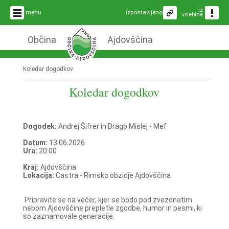
iz
menu
izpostavljeno
vsebine
Občina
Ajdovščina
Koledar dogodkov
Koledar dogodkov
Dogodek:
Andrej Šifrer in Drago Mislej - Mef
Datum:
13.06.2026
Ura:
20:00
Kraj:
Ajdovščina
Lokacija:
Castra - Rimsko obzidje Ajdovščina
Pripravite se na večer, kjer se bodo pod zvezdnatim
nebom Ajdovščine prepletle zgodbe, humor in pesmi, ki
so zaznamovale generacije.