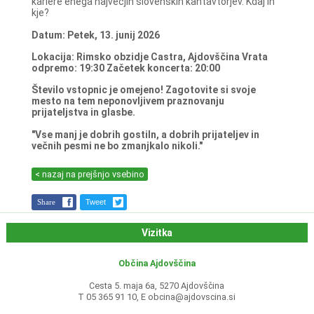
kariere enega največjih slovenskih kantavtorjev. Kdaj in
kje?
Datum: Petek, 13. junij 2026
Lokacija: Rimsko obzidje Castra, Ajdovščina
Vrata
odpremo: 19:30
Začetek koncerta: 20:00
Število vstopnic je omejeno! Zagotovite si svoje
mesto na tem neponovljivem praznovanju
prijateljstva in glasbe.
"Vse manj je dobrih gostiln, a dobrih prijateljev in
večnih pesmi ne bo zmanjkalo nikoli."
< nazaj na prejšnjo vsebino
Share
Tweet
Vizitka
Občina Ajdovščina
Cesta 5. maja 6a, 5270 Ajdovščina
T 05 365 91 10, E
obcina@ajdovscina.si