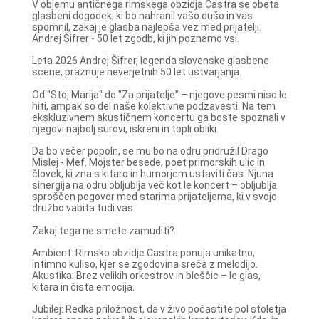
V objemu antičnega rimskega obzidja Castra se obeta
glasbeni dogodek, ki bo nahranil vašo dušo in vas
spomnil, zakaj je glasba najlepša vez med prijatelji.
Andrej Šifrer - 50 let zgodb, ki jih poznamo vsi.
Leta 2026 Andrej Šifrer, legenda slovenske glasbene
scene, praznuje neverjetnih 50 let ustvarjanja.
Od "Stoj Marija" do "Za prijatelje" – njegove pesmi niso le
hiti, ampak so del naše kolektivne podzavesti. Na tem
ekskluzivnem akustičnem koncertu ga boste spoznali v
njegovi najbolj surovi, iskreni in topli obliki.
Da bo večer popoln, se mu bo na odru pridružil Drago
Mislej - Mef. Mojster besede, poet primorskih ulic in
človek, ki zna s kitaro in humorjem ustaviti čas. Njuna
sinergija na odru obljublja več kot le koncert – obljublja
sproščen pogovor med starima prijateljema, ki v svojo
družbo vabita tudi vas.
Zakaj tega ne smete zamuditi?
Ambient: Rimsko obzidje Castra ponuja unikatno,
intimno kuliso, kjer se zgodovina sreča z melodijo.
Akustika: Brez velikih orkestrov in bleščic – le glas,
kitara in čista emocija.
Jubilej: Redka priložnost, da v živo počastite pol stoletja