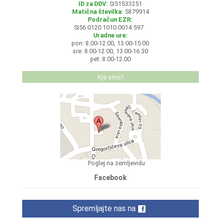
ID za DDV:
SI51533251
Matična številka:
5879914
Podračun EZR:
SI56 0120 1010 0014 597
Uradne ure:
pon: 8.00-12.00, 13.00-15.00
sre: 8.00-12.00, 13.00-16.30
pet: 8.00-12.00
Kje smo?
Poglej na zemljevidu
Facebook
Spremljajte nas na