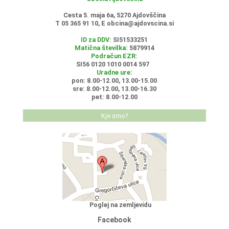
Cesta 5. maja 6a, 5270 Ajdovščina
T 05 365 91 10, E
obcina@ajdovscina.si
ID za DDV:
SI51533251
Matična številka:
5879914
Podračun EZR:
SI56 0120 1010 0014 597
Uradne ure:
pon: 8.00-12.00, 13.00-15.00
sre: 8.00-12.00, 13.00-16.30
pet: 8.00-12.00
Kje smo?
Poglej na zemljevidu
Facebook