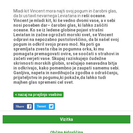
Mladi kit Vincent mora najti svoj pogum in čarobni glas,
da bi ustavil nevarnega Leviatana in
reši oceane.
Vincent je mladi kit, ki še vedno dvomi vase, a v sebi
nosi poseben dar– čarobni glas, ki
lahko zaščiti
oceane. Ko se iz ledene globine pojavi strašni
Leviatan in začne ogrožati morski
svet, se Vincent
odpravi na nepozabno pustolovščino, da bi našel svoj
pogum in odkril svojo
pravo moč. Na poti ga
spremljata zvesta riba in pogumna orka, ki mu
pomagata
premagovati ovire, se soočati s strahovi in
začeti verjeti vase. Skupaj raziskujejo čudežne
skrivnosti morskih globin, srečujejo nenavadna bitja
in odkrivajo, kako pomembno je
zaupati samemu sebi.
Ganljiva, napeta in navdihujoča zgodba o odraščanju,
prijateljstvu in
pogumu,ki pokaže,da lahko tudi
majhen glas spremeni cel svet.
< nazaj na prejšnjo vsebino
Share
Tweet
Vizitka
Občina Ajdovščina