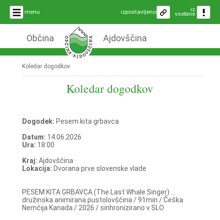
iz
menu
izpostavljeno
vsebine
Občina
Ajdovščina
Koledar dogodkov
Koledar dogodkov
Dogodek:
Pesem kita grbavca
Datum:
14.06.2026
Ura:
18:00
Kraj:
Ajdovščina
Lokacija:
Dvorana prve slovenske vlade
PESEM KITA GRBAVCA (The Last Whale Singer) ...
družinska animirana pustolovščina / 91min / Češka
Nemčija Kanada / 2026 / sinhronizirano v SLO